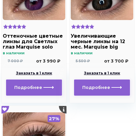
Оттеночные цветные
Увеличивающие
линзы для Светлых
черные линзы на 12
глаз Marquise solo
мес. Marquise big
violet (фиолетовый)
black - gray
в наличии
в наличии
для дальнозоркости
от 3 990 ₽
от 3 700 ₽
7 000 ₽
5 500 ₽
и близорукости
Заказать в 1 клик
Заказать в 1 клик
Подробнее
Подробнее
27%