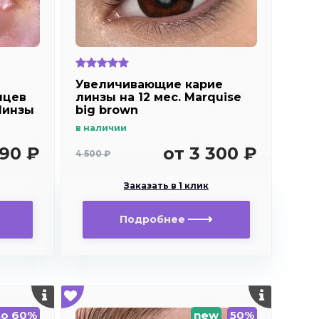
Увеличивающие карие
яцев
линзы на 12 мес. Marquise
/Линзы
big brown
e
в наличии
990 ₽
от 3 300 ₽
4 500 ₽
Заказать в 1 клик
Подробнее
о 60%
new
50%