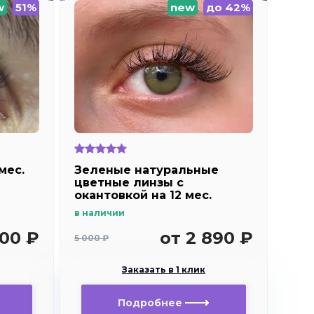
w
51%
new
до 42%
мес.
Зеленые натуральные
цветные линзы c
окантовкой на 12 мес.
Marquise essvase green
в наличии
900 ₽
от 2 890 ₽
5 000 ₽
Заказать в 1 клик
Подробнее