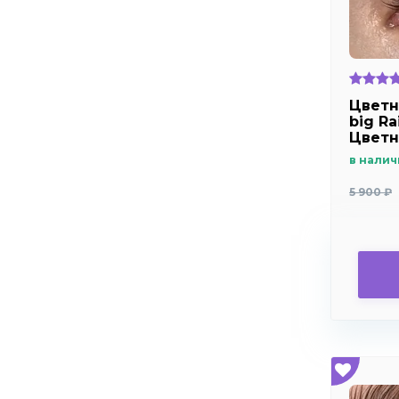
Цветн
big R
Цветн
радуг
в налич
5 900 ₽