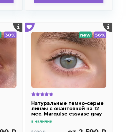
w
30%
new
56%
Натуральные темно-серые
линзы c окантовкой на 12
мес. Marquise essvase gray
в наличии
490 ₽
от 2 590 ₽
5 900 ₽