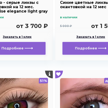
о - cерые линзы c
Синие цветные линзы
вкой на 12 мес.
окантовкой на 12 мес
se elegance light gray
ии
в наличии
от 3 700 ₽
от 1 
5 000 ₽
Заказать в 1 клик
Заказать в 1 клик
Подробнее
Подробнее
51%
д