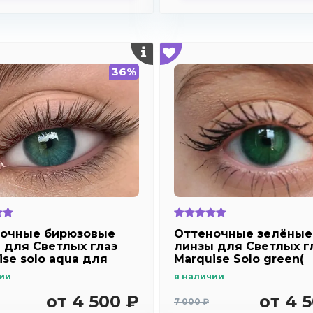
36%
очные бирюзовые
Оттеночные зелёные
 для Светлых глаз
линзы для Светлых г
ise solo aqua для
Marquise Solo green(
озоркости и
зеленые ) /Плюсовые
ии
в наличии
рукости
диоптрии
от 4 500 ₽
от 4 
7 000 ₽