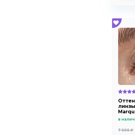
Оттен
линзы
Marqu
дальн
в налич
близо
7 000 ₽