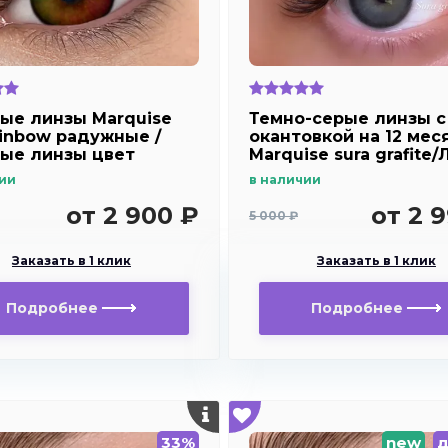
ые линзы Marquise
Темно-серые линзы с
ainbow радужные /
окантовкой на 12 мес
ые линзы цвет
Marquise sura grafite
и
в стиле Acuvue defin
ии
в наличии
от 2 900 ₽
от 2 
5 000 ₽
Заказать в 1 клик
Заказать в 1 клик
Подробнее
Подробнее
33%
new
д