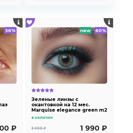
36%
new
60%
Зеленые линзы c
лаз
окантовкой на 12 мес.
Marquise elegance green m2
в наличии
500 ₽
1 990 ₽
5 000 ₽