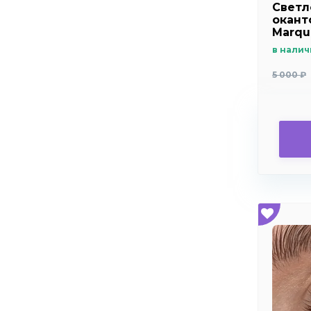
Светл
оканто
Marqui
в налич
5 000 ₽