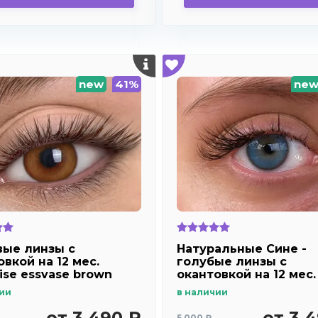
new
41%
ne
ые линзы c
Натуральные Сине -
вкой на 12 мес.
голубые линзы c
ise essvase brown
окантовкой на 12 мес.
Marquise essvase Blue
ии
в наличии
от 3 490 ₽
от 3 
5 000 ₽