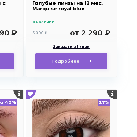
 c
Голубые линзы на 12 мес.
Marquise royal blue
в наличии
590 ₽
от 2 290 ₽
5 000 ₽
Заказать в 1 клик
Подробнее
о 40%
27%