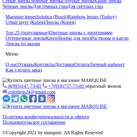
Серые линзы
Зеленые линзы
Голубые линзы
Карие линзы
Чёрные линзы
Для тёмных глаз
Для светлых глаз
Marquise lenses
Solotica (Brazil)
Rainbow lenses (Turkey)
Urban layer (Корея)
Линзы (Корея)
Топ 25 (популярные)
Цветные линзы с диоптриями
Оттеночные линзы
Контейнеры для линз
Растворы и капли
Линзы по акции
Меню
О нас
Отзывы
Контакты
Доставка
Оплата
Личный кабинет
Как сделать заказ
8(993)147-73-81
+7(918)737-73-81
обратный звонок
colorlens24@gmail.com
Политика конфиденциальности и оферта
Пользовательское соглашение
©Copyright 2021 by marquise. All Rights Reserved