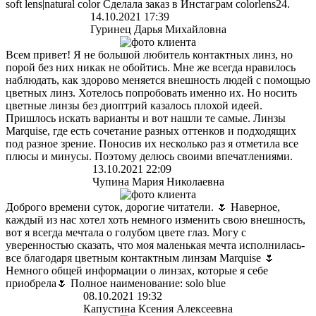
soft lens|natural color Сделала заказ в Инстаграм colorlens24.
14.10.2021 17:39
Гуринец Дарья Михайловна
Всем привет! Я не большой любитель контактных линз, но
порой без них никак не обойтись. Мне же всегда нравилось
наблюдать, как здорово меняется внешность людей с помощью
цветных линз. Хотелось попробовать именно их. Но носить
цветные линзы без диоптрий казалось плохой идеей.
Пришлось искать варианты и вот нашли те самые. Линзы
Marquise, где есть сочетание разных оттенков и подходящих
под разное зрение. Поносив их несколько раз я отметила все
плюсы и минусы. Поэтому делюсь своими впечатлениями.
13.10.2021 22:09
Чупина Мария Николаевна
Доброго времени суток, дорогие читатели. 🌷 Наверное,
каждый из нас хотел хоть немного изменить свою внешность,
вот я всегда мечтала о голубом цвете глаз. Могу с
уверенностью сказать, что моя маленькая мечта исполнилась-
все благодаря цветным контактным линзам Marquise 🌷
Немного общей информации о линзах, которые я себе
приобрела🌷 Полное наименование: solo blue
08.10.2021 19:32
Капустина Ксения Алексеевна