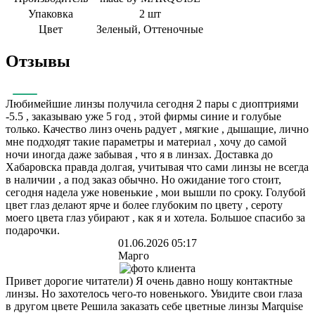
Упаковка
2 шт
Цвет
Зеленый, Оттеночные
Отзывы
Любимейшие линзы получила сегодня 2 пары с диоптриями
-5.5 , заказываю уже 5 год , этой фирмы синие и голубые
только. Качество линз очень радует , мягкие , дышащие, лично
мне подходят такие параметры и материал , хочу до самой
ночи иногда даже забывая , что я в линзах. Доставка до
Хабаровска правда долгая, учитывая что сами линзы не всегда
в наличии , а под заказ обычно. Но ожидание того стоит,
сегодня надела уже новенькие , мои вышли по сроку. Голубой
цвет глаз делают ярче и более глубоким по цвету , сероту
моего цвета глаз убирают , как я и хотела. Большое спасибо за
подарочки.
01.06.2026 05:17
Марго
Привет дорогие читатели) Я очень давно ношу контактные
линзы. Но захотелось чего-то новенького. Увидите свои глаза
в другом цвете Решила заказать себе цветные линзы Marquise