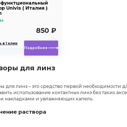
офунктциональный
р Univis ( Италия )
л
аз
850 ₽
 в 1 клик
Подробнее
воры для линз
ры для линз
– это средство первой необходимости дл
вить использование контактных линз без таких аксе
и накладками и увлажняющих капель.
чение раствора