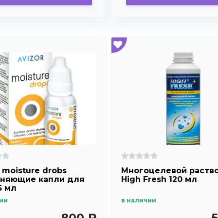
 moisture drobs
Многоцелевой раств
няющие капли для
High Fresh 120 мл
5 мл
ии
в наличии
800 ₽
5