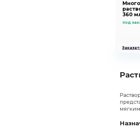
Мног
раство
360 м
под зак
Заказать
Раст
Раство
предста
мягким
Назна