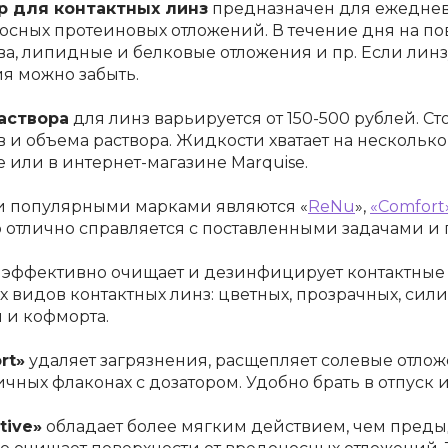
р для контактных линз
предназначен для ежеднев
осных протеиновых отложений. В течение дня на п
а, липидные и белковые отложения и пр. Если линзу
я можно забыть.
аствора
для линз
варьируется от 150-500 рублей. Ст
 и объема раствора. Жидкости хватает на нескольк
е или в интернет-магазине Marquise.
 популярными марками являются
«
ReNu
»,
«Comfort
р отлично справляется с поставленными задачами и
эффективно очищает и дезинфицирует контактные 
х видов контактных линз: цветных, прозрачных, си
 и кофморта.
rt»
удаляет загрязнения, расщепляет солевые отлож
чных флаконах с дозатором. Удобно брать в отпуск
tive»
обладает более мягким действием, чем пред