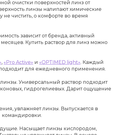
ной очистки поверхностей линз от
оверхность линзы налипают химические
 не чистить, о комфорте во время
оимость зависит от бренда, активный
о месяцев.
Купить раствор для линз
можно
»
,
«Pro Active»
и
«
OPTIMED light»
. Каждый
 подходит для ежедневного применения.
линзы. Универсальный раствор подходит
ликоновых, гидрогелиевых. Дарит ощущение
ения, увлажняет линзы. Выпускается в
 и командировки.
ыдущие. Насыщает линзы кислородом,