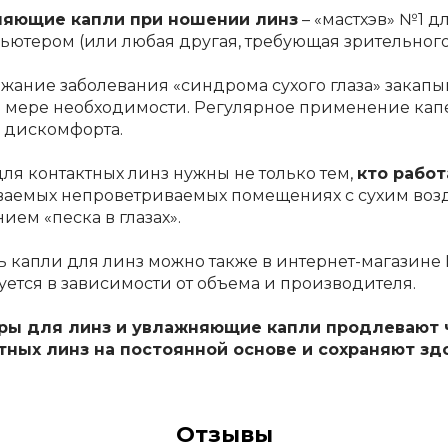
яющие капли при ношении линз
– «мастхэв» №1 д
ьютером (или любая другая, требующая зрительного
ежание заболевания «синдрома сухого глаза» закап
 мере необходимости. Регулярное применение
кап
о дискомфорта.
для контактных линз
нужны не только тем,
кто рабо
ваемых непроветриваемых помещениях с сухим возд
ем «песка в глазах».
ь капли для линз
можно также в интернет-магазине 
ется в зависимости от объема и производителя.
ры для линз и увлажняющие капли продлевают 
тных линз на постоянной основе и сохраняют зд
Отзывы