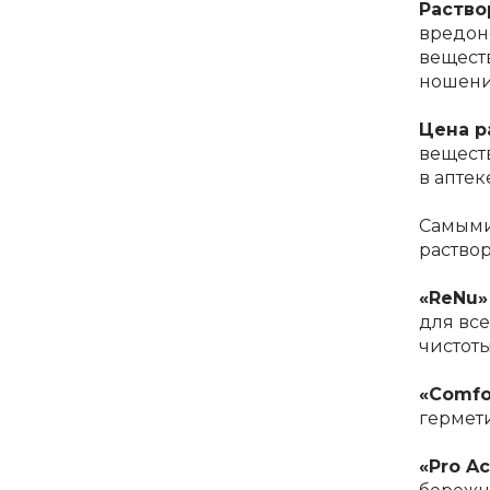
Раство
вредон
веществ
ношени
Цена р
веществ
в аптек
Самыми
раство
«ReNu»
для все
чистоты
«Comfo
гермети
«Pro Ac