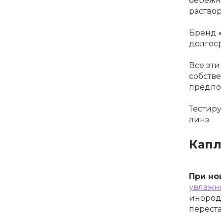
бережн
раство
Бренд
долгос
Все эт
собств
предпо
Тестир
линз.
Капл
При но
увлажн
инородн
переста