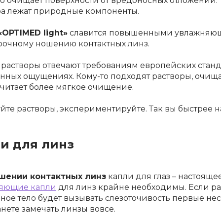
о очищает поверхности от вредоносных отложений. 
ра лежат природные компоненты.
«OPTIMED light»
славится повышенными увлажняющи
рочному ношению контактных линз.
и растворы отвечают требованиям европейских станд
енных ощущениях. Кому-то подходят растворы, очища
читает более мягкое очищение.
уйте растворы, экспериментируйте. Так вы быстрее
и для линз
шении контактных линз
капли
для глаз – настояще
яющие капли
для линз
крайне необходимы. Если ра
ое тело будет вызывать слезоточивость первые неск
нете замечать линзы вовсе.