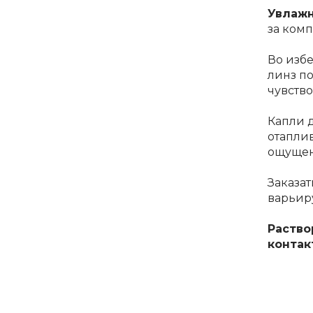
Увлажн
за комп
Во изб
линз
по
чувств
Капли 
отапли
ощущени
Заказат
варьиру
Раство
контак