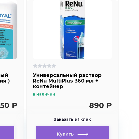
ный
Универсальный раствор
ия )
ReNu MultiPlus 360 мл +
контейнер
в наличии
50 ₽
890 ₽
Заказать в 1 клик
Купить