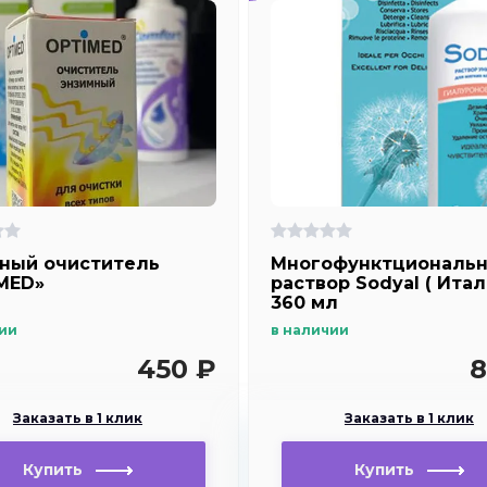
ный очиститель
Многофунктциональ
MED»
раствор Sodyal ( Итал
360 мл
ии
в наличии
450 ₽
8
Заказать в 1 клик
Заказать в 1 клик
Купить
Купить