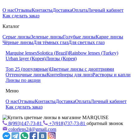
О нас
Отзывы
Контакты
Доставка
Оплата
Личный кабинет
Как сделать заказ
Каталог
Серые линзы
Зеленые линзы
Голубые линзы
Карие линзы
Чёрные линзы
Для тёмных глаз
Для светлых глаз
Marquise lenses
Solotica (Brazil)
Rainbow lenses (Turkey)
Urban layer (Корея)
Линзы (Корея)
Топ 25 (популярные)
Цветные линзы с диоптриями
Оттеночные линзы
Контейнеры для линз
Растворы и капли
Линзы по акции
Меню
О нас
Отзывы
Контакты
Доставка
Оплата
Личный кабинет
Как сделать заказ
8(993)147-73-81
+7(918)737-73-81
обратный звонок
colorlens24@gmail.com