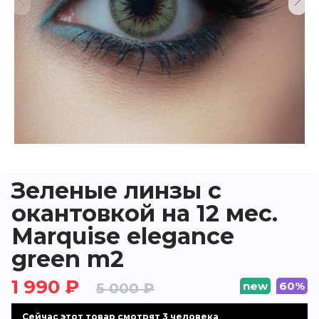
Зеленые линзы c
окантовкой на 12 мес.
Marquise elegance
green m2
1 990 ₽
new
60%
5 000 ₽
Cейчас этот товар смотрят 3 человека