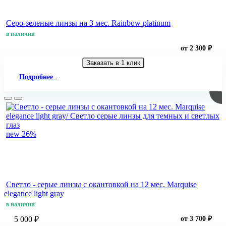
Серо-зеленые линзы на 3 мес. Rainbow platinum
в наличии
от 2 300 ₽
Заказать в 1 клик
Подробнее
new
26%
Светло - cерые линзы c окантовкой на 12 мес. Marquise
elegance light gray
в наличии
5 000 ₽
от 3 700 ₽