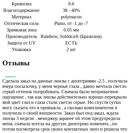
Кривизна
8.6
Влагосодержание
38 - 40%
Материал
polymacon
Оптическая сила
Plano, от -1 до -7
Зрачковая зона
0.05 мм
Производитель
Rainbow, Solótica® (Бразилия)
Защита от UV
ЕСТЬ
Упаковка
2 шт
Отзывы
Сделала заказ на данные линзы с диоптриями -2.5 , получила
вчера посылочку, у меня черные глаза , давно мечтала светло
серый оттенок попробовать. Сначала было непривычное
ощущение , так как линзы действительно хорошо перекрыли
мой цвет глаз и глаза стали светло серые. Но спустя сутки
могу сказать что я привыкла , а сколько комплиментов я
получила о своей внешности. Заказ был под заказ, ждала
линзы 3 недели , менеджер заранее об этом предупредила
меня, сначала хотела на другую диоптрию поменять , но
потом посмотрела срок своих контактных линз и решила что