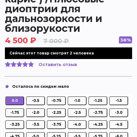
диоптрии для
дальнозоркости и
близорукости
4 500 ₽
36%
7 000 ₽
Cейчас этот товар смотрят 2 человека
Оставить отзыв
0.0
-0.5
-0.75
-1.0
-1.25
-1.5
-1.75
-2.0
-2.25
-2.5
-2.75
-3.0
-3.25
-3.5
-3.75
-4.0
-4.25
-4.5
-4.75
-5.0
-5.25
-5.5
-5,75
-6.0