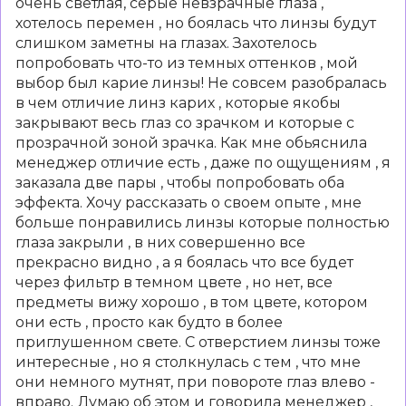
очень светлая, серые невзрачные глаза ,
хотелось перемен , но боялась что линзы будут
слишком заметны на глазах. Захотелось
попробовать что-то из темных оттенков , мой
выбор был карие линзы! Не совсем разобралась
в чем отличие линз карих , которые якобы
закрывают весь глаз со зрачком и которые с
прозрачной зоной зрачка. Как мне обьяснила
менеджер отличие есть , даже по ощущениям , я
заказала две пары , чтобы попробовать оба
эффекта. Хочу рассказать о своем опыте , мне
больше понравились линзы которые полностью
глаза закрыли , в них совершенно все
прекрасно видно , а я боялась что все будет
через фильтр в темном цвете , но нет, все
предметы вижу хорошо , в том цвете, котором
они есть , просто как будто в более
приглушенном свете. С отверстием линзы тоже
интересные , но я столкнулась с тем , что мне
они немного мутнят, при повороте глаз влево -
вправо. Думаю об этом и говорила менеджер ,