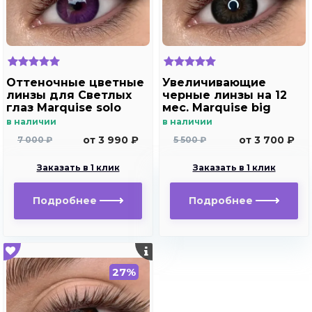
Оттеночные цветные
Увеличивающие
линзы для Светлых
черные линзы на 12
глаз Marquise solo
мес. Marquise big
violet (фиолетовый)
black - gray
в наличии
в наличии
для дальнозоркости
от 3 990 ₽
от 3 700 ₽
7 000 ₽
5 500 ₽
и близорукости
Заказать в 1 клик
Заказать в 1 клик
Подробнее
Подробнее
27%