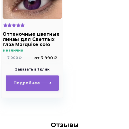
Оттеночные цветные
линзы для Светлых
глаз Marquise solo
violet (фиолетовый)
в наличии
для дальнозоркости
от 3 990 ₽
7 000 ₽
и близорукости
Заказать в 1 клик
Подробнее
Отзывы