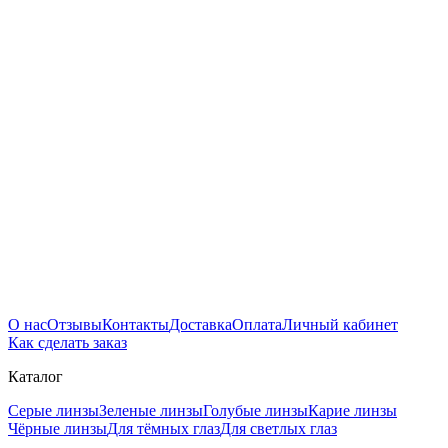
О нас
Отзывы
Контакты
Доставка
Оплата
Личный кабинет
Как сделать заказ
Каталог
Серые линзы
Зеленые линзы
Голубые линзы
Карие линзы
Чёрные линзы
Для тёмных глаз
Для светлых глаз