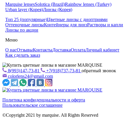
Marquise lenses
Solotica (Brazil)
Rainbow lenses (Turkey)
Urban layer (Корея)
Линзы (Корея)
Топ 25 (популярные)
Цветные линзы с диоптриями
Оттеночные линзы
Контейнеры для линз
Растворы и капли
Линзы по акции
Меню
О нас
Отзывы
Контакты
Доставка
Оплата
Личный кабинет
Как сделать заказ
8(993)147-73-81
+7(918)737-73-81
обратный звонок
colorlens24@gmail.com
Политика конфиденциальности и оферта
Пользовательское соглашение
©Copyright 2021 by marquise. All Rights Reserved