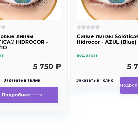
овые линзы
Синие линзы Solótica
ICA® HIDROCOR -
Hidrocor - AZUL (Blue)
ZIO
аз
под заказ
5 750 ₽
5 
Заказать в 1 клик
Заказать в 1 клик
Подроб
Подробнее