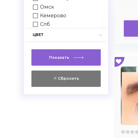
Омск
Кемерово
Спб
Ростов
ЦВЕТ
Самара
Красноярск
Показать
Челябинск
Сбросить