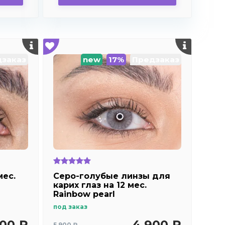
заказ
new
17%
Предзаказ
мес.
Серо-голубые линзы для
карих глаз на 12 мес.
Rainbow pearl
под заказ
500 ₽
4 900 ₽
5 900 ₽