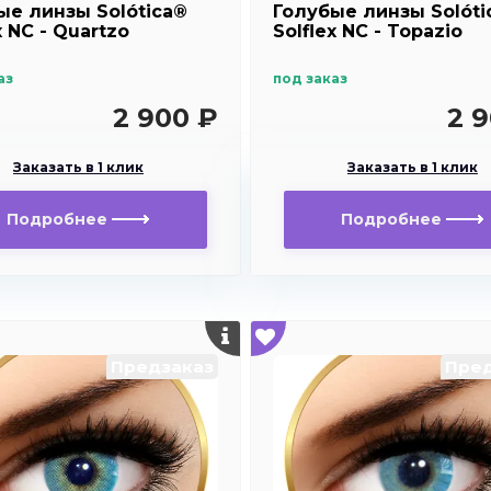
ые линзы Solótica®
Голубые линзы Solóti
x NC - Quartzo
Solflex NC - Topazio
аз
под заказ
2 900 ₽
2 
Заказать в 1 клик
Заказать в 1 клик
Подробнее
Подробнее
Предзаказ
Пред