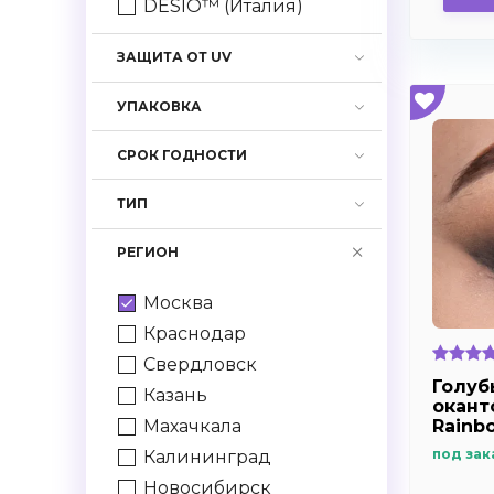
DESIO™ (Италия)
ЗАЩИТА ОТ UV
УПАКОВКА
СРОК ГОДНОСТИ
ТИП
РЕГИОН
Москва
Краснодар
Свердловск
Голуб
Казань
окант
Rainbo
Махачкала
под зак
Калининград
Новосибирск