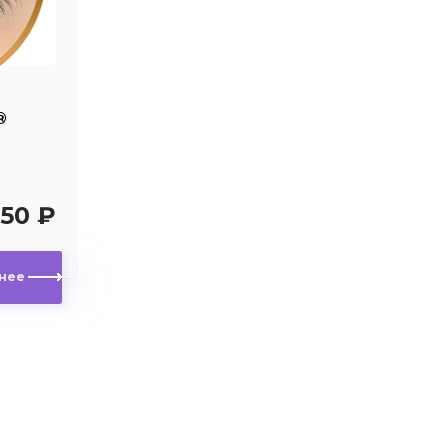
®
750 ₽
нее