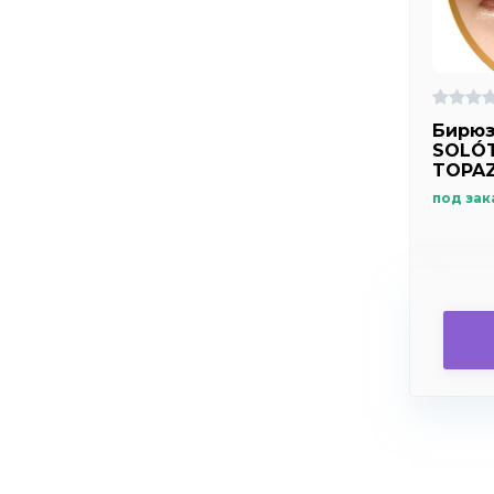
Бирюз
SOLÓT
TOPA
под зак