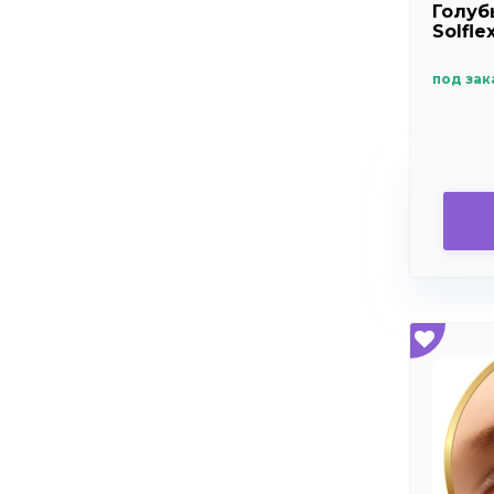
Голуб
Solfle
под зак