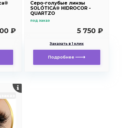
ca®
Серо-голубые линзы
SOLÓTICA® HIDROCOR -
QUARTZO
под заказ
900 ₽
5 750 ₽
Заказать в 1 клик
Подробнее
заказ