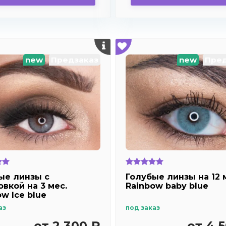
new
Предзаказ
new
Пред
ые линзы с
Голубые линзы на 12 
овкой на 3 мес.
Rainbow baby blue
w Ice blue
аз
под заказ
от 2 300 ₽
от 4 