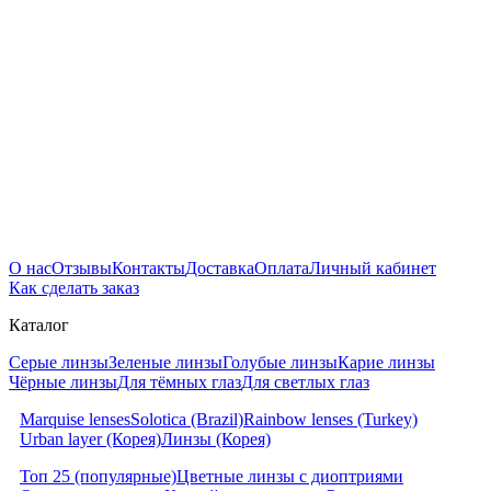
О нас
Отзывы
Контакты
Доставка
Оплата
Личный кабинет
Как сделать заказ
Каталог
Серые линзы
Зеленые линзы
Голубые линзы
Карие линзы
Чёрные линзы
Для тёмных глаз
Для светлых глаз
Marquise lenses
Solotica (Brazil)
Rainbow lenses (Turkey)
Urban layer (Корея)
Линзы (Корея)
Топ 25 (популярные)
Цветные линзы с диоптриями