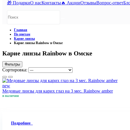
🎁 Подарки
О нас
Контакты
🔥 Акции
Отзывы
Вопрос-ответ
Бл
Главная
По цветам
Карие линзы
Карие линзы Rainbow в Омске
Карие линзы Rainbow в Омске
Фильтры
Сортировка:
new
Медовые линзы для карих глаз на 3 мес. Rainbow amber
в наличии
Подробнее