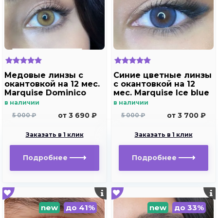
Медовые линзы c
Синие цветные линзы
окантовкой на 12 мес.
c окантовкой на 12
Marquise Dominico
мес. Marquise Ice blue
brown /Медовые
в наличии
в наличии
линзы для светлых и
от 3 690 ₽
от 3 700 ₽
5 000 ₽
5 000 ₽
темных глаз с
диоптриями
Заказать в 1 клик
Заказать в 1 клик
Подробнее
Подробнее
new
до 41%
new
до 33%