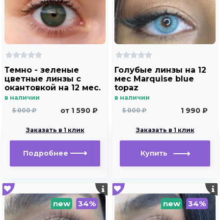
Темно - зеленые
Голубые линзы на 12
цветные линзы c
мес Marquise blue
окантовкой на 12 мес.
topaz
Максимально
в наличии
в наличии
натуральные ,
от 1 590 ₽
1 990 ₽
5 000 ₽
5 000 ₽
ультратонкие и
дышащие линзы
Заказать в 1 клик
Заказать в 1 клик
Подробнее
Купить
new
34%
new
34%