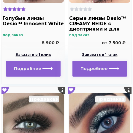
Голубые линзы
Серые линзы Desio™
Desio™ Innocent White
CREAMY BEIGE с
диоптриями и для
хорошего зрения
под заказ
под заказ
8 900 ₽
от 7 500 ₽
Заказать в 1 клик
Заказать в 1 клик
Подробнее
Подробнее
Предзаказ
Предзаказ