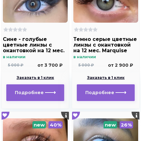
Сине - голубые
Темно серые цветные
цветные линзы c
линзы c окантовкой
окантовкой на 12 мес.
на 12 мес. Marquise
Marquise Manuel blue
Manuel gray ( с легким
в наличии
в наличии
эффектом увеличения
от 3 700 ₽
от 2 900 ₽
5 000 ₽
5 000 ₽
глаз )
Заказать в 1 клик
Заказать в 1 клик
Подробнее
Подробнее
new
40%
new
26%