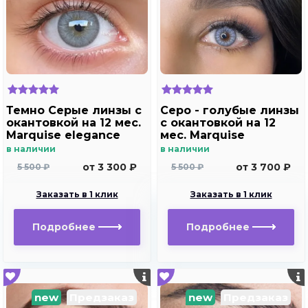
Темно Серые линзы c
Серо - голубые линзы
окантовкой на 12 мес.
c окантовкой на 12
Marquise elegance
мес. Marquise
dark gray/Цветные
elegance Aquarella /
в наличии
в наличии
темно серые линзы
Цветные серо -
от 3 300 ₽
от 3 700 ₽
5 500 ₽
5 500 ₽
для темных и светлых
голубые линзы для
глаз
темных и светлых
Заказать в 1 клик
Заказать в 1 клик
глаз
Подробнее
Подробнее
new
Предзаказ
new
Предзаказ