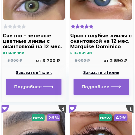
Светло - зеленые
Ярко голубые линзы c
цветные линзы c
окантовкой на 12 мес.
окантовкой на 12 мес.
Marquise Dominico
Marquise Dominico
blue
в наличии
в наличии
green
от 3 700 ₽
от 2 890 ₽
5 000 ₽
5 000 ₽
Заказать в 1 клик
Заказать в 1 клик
Подробнее
Подробнее
new
26%
new
42%