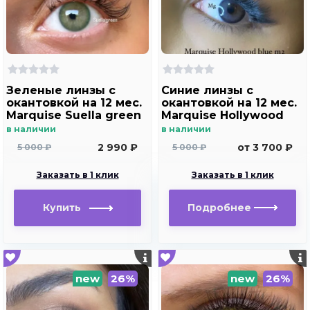
Зеленые линзы c
Синие линзы c
окантовкой на 12 мес.
окантовкой на 12 мес.
Marquise Suella green
Marquise Hollywood
для светлых глаз
blue m2
в наличии
в наличии
2 990 ₽
от 3 700 ₽
5 000 ₽
5 000 ₽
Заказать в 1 клик
Заказать в 1 клик
Купить
Подробнее
new
26%
new
26%