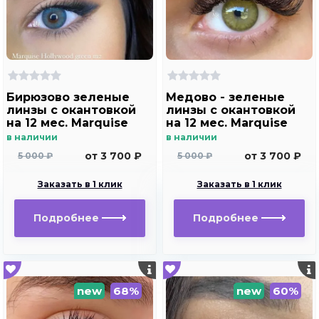
Бирюзово зеленые
Медово - зеленые
линзы c окантовкой
линзы c окантовкой
на 12 мес. Marquise
на 12 мес. Marquise
Hollywood green m2
Hollywood brown m2
в наличии
в наличии
от 3 700 ₽
от 3 700 ₽
5 000 ₽
5 000 ₽
Заказать в 1 клик
Заказать в 1 клик
Подробнее
Подробнее
new
68%
new
60%