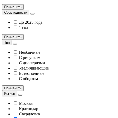
Применить
Срок годности
До 2025 года
1 год
Применить
Тип
Необычные
С рисунком
С диоптриями
Увеличивающие
Естественные
С ободком
Применить
Регион
Москва
Краснодар
Свердловск