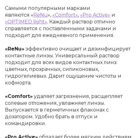
Самыми популярными марками
являются
«
ReNu
»,
«Comfort»
,
«Pro Active»
и
«
OPTIMED light»
. Каждый раствор отлично
справляется с поставленными задачами и
подходит для ежедневного применения.
«ReNu»
эффективно очищает и дезинфицирует
контактные линзы. Универсальный раствор
подходит для всех видов контактных линз:
цветных, прозрачных, силиконовых,
гидрогелиевых. Дарит ощущение чистоты и
кофморта.
«Comfort»
удаляет загрязнения, расщепляет
солевые отложения, увлажняет линзы.
Выпускается в герметичных флаконах с
дозатором. Удобно брать в отпуск и
командировки.
«Pro Active»
обладает более мягким действием,