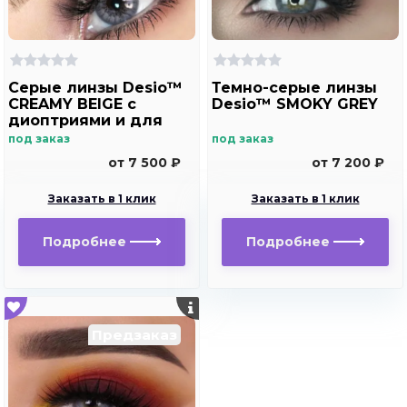
Серые линзы Desio™
Темно-серые линзы
CREAMY BEIGE с
Desio™ SMOKY GREY
диоптриями и для
хорошего зрения
под заказ
под заказ
от 7 500 ₽
от 7 200 ₽
Заказать в 1 клик
Заказать в 1 клик
Подробнее
Подробнее
Предзаказ