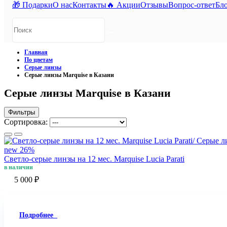
🎁 Подарки
О нас
Контакты
🔥 Акции
Отзывы
Вопрос-ответ
Бл
Главная
По цветам
Серые линзы
Серые линзы Marquise в Казани
Серые линзы Marquise в Казани
Фильтры
Сортировка:
new
26%
Светло-серые линзы на 12 мес. Marquise Lucia Parati
в наличии
5 000 ₽
Подробнее