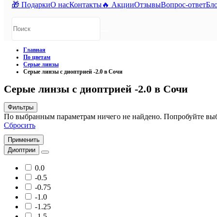
🎁 Подарки
О нас
Контакты
🔥 Акции
Отзывы
Вопрос-ответ
Бл
Главная
По цветам
Серые линзы
Серые линзы с диоптрией -2.0 в Сочи
Серые линзы с диоптрией -2.0 в Сочи
Фильтры
По выбранным параметрам ничего не найдено. Попробуйте выб
Сбросить
Применить
Диоптрии
0.0
-0.5
-0.75
-1.0
-1.25
-1.5