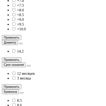
+7.0
+7.5
+8.0
+8.5
+9.0
+9.5
+10.0
Применить
Диаметр
14.2
Применить
Срок ношения
12 месяцев
3 месяца
Применить
Кривизна
8.5
8.6