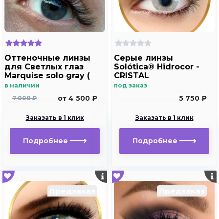
Оттеночные линзы
Серые линзы
для Светлых глаз
Solótica® Hidrocor -
Marquise solo gray (
CRISTAL
без отверстия)
в наличии
под заказ
от 4 500 ₽
5 750 ₽
7 000 ₽
Заказать в 1 клик
Заказать в 1 клик
Подробнее
Подробнее
Предзаказ
Предзаказ