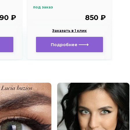
под заказ
в н
990 ₽
850 ₽
5 0
Заказать в 1 клик
Подробнее