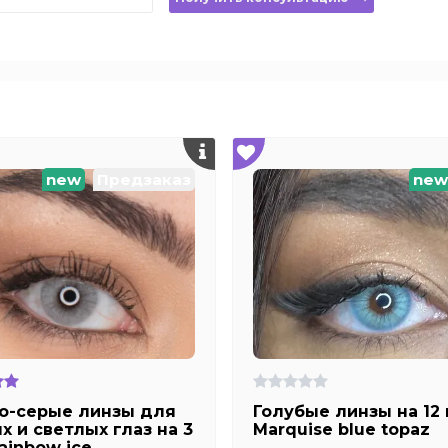
new
Предзаказ
new
о-серые линзы для
Голубые линзы на 12
х и светлых глаз на 3
Marquise blue topaz
ainbow ice