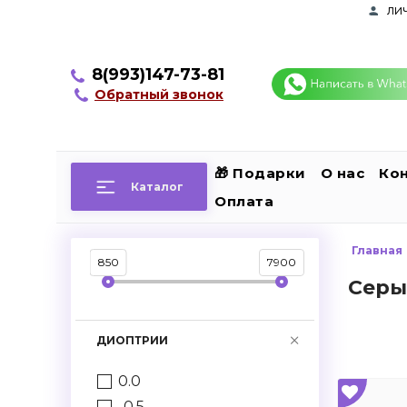
ли
8(993)147-73-81
Обратный звонок
🎁 Подарки
О нас
Ко
Каталог
Оплата
Главная
850
7900
Серы
ДИОПТРИИ
0.0
-0.5