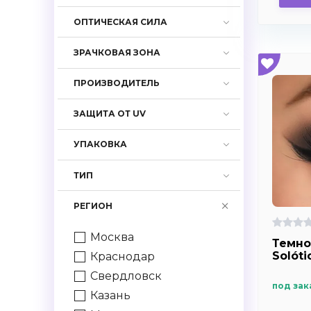
-4.75
ОПТИЧЕСКАЯ СИЛА
-5.0
ЗРАЧКОВАЯ ЗОНА
-5.25
-5.5
ПРОИЗВОДИТЕЛЬ
-5,75
ЗАЩИТА ОТ UV
-6.0
-6.25
УПАКОВКА
-6.5
-6.75
ТИП
-7.0
РЕГИОН
-7.25
-7.5
Москва
Темно
-7,75
Solóti
Краснодар
-8.0
Свердловск
под зак
-8.5
Казань
-9.0