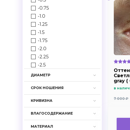
-0.75
-1.0
-1.25
-1.5
-1.75
-2.0
-2.25
-2.5
Оттен
-2.75
Светл
ДИАМЕТР
gray (
-3.0
СРОК НОШЕНИЯ
в налич
-3.25
-3.5
7 000 ₽
КРИВИЗНА
-3.75
-4.0
ВЛАГОСОДЕРЖАНИЕ
-4.25
МАТЕРИАЛ
-4.5