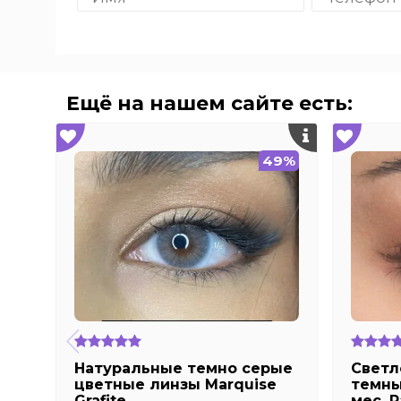
Ещё на нашем сайте есть:
49%
Натуральные темно серые
Светл
цветные линзы Marquise
темны
Grafite
мес. R