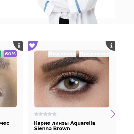
60%
Под заказ
Предзаказ
 мес
Карие линзы Aquarella
Св
Sienna Brown
ок
Ma