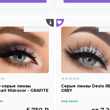
Предзаказ
Пред
-серые линзы
Серые линзы Desio R
ca® Hidrocor - GRAFITE
GREY
аз
под заказ
5 750 ₽
от 7 