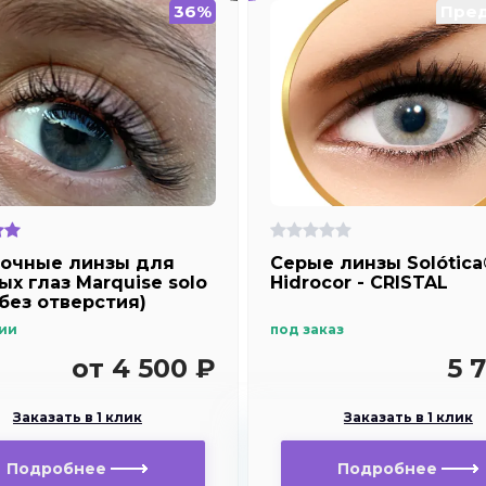
36%
Пред
очные линзы для
Серые линзы Solótic
ых глаз Marquise solo
Hidrocor - CRISTAL
 без отверстия)
ии
под заказ
от 4 500 ₽
5 
Заказать в 1 клик
Заказать в 1 клик
Подробнее
Подробнее