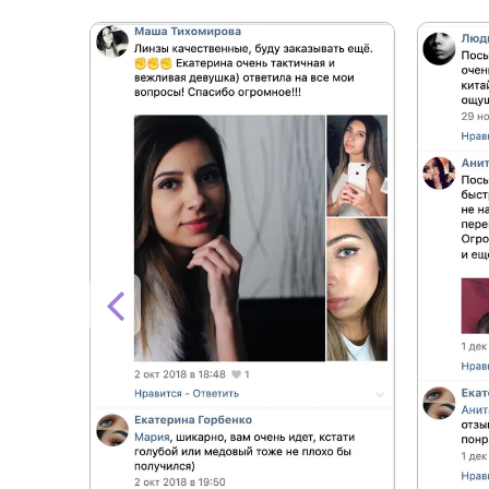
+7.0
+7.5
+8.0
+8.5
+9.0
+9.5
+10.0