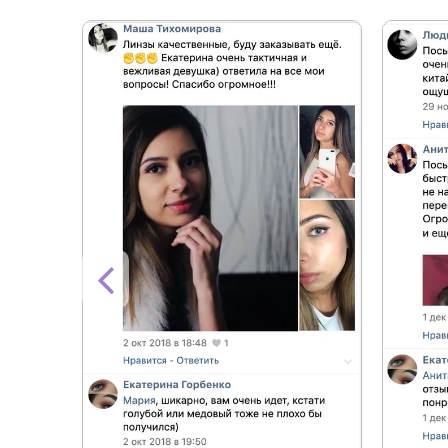
+7.0
+7.5
+8.0
+8.5
+9.0
+9.5
+10.0