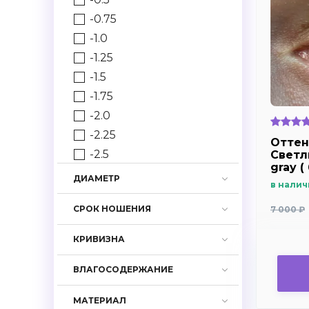
-0.75
-1.0
-1.25
-1.5
-1.75
-2.0
-2.25
Оттен
-2.5
Светл
gray (
-2.75
ДИАМЕТР
в налич
-3.0
СРОК НОШЕНИЯ
7 000 ₽
-3.25
-3.5
КРИВИЗНА
-3.75
-4.0
ВЛАГОСОДЕРЖАНИЕ
-4.25
МАТЕРИАЛ
-4.5