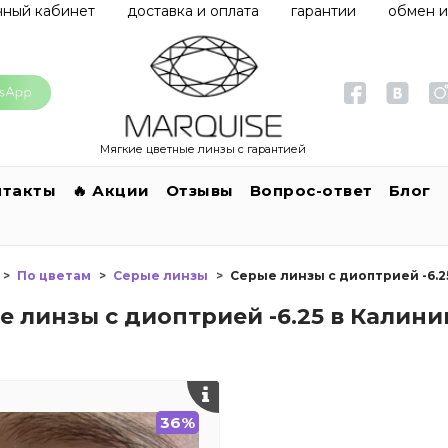
чный кабинет
доставка и оплата
гарантии
обмен и
Мягкие цветные линзы с гарантией
нтакты
🔥 Акции
Отзывы
Вопрос-ответ
Блог
По цветам
Серые линзы
Серые линзы с диоптрией -6.2
е линзы с диоптрией -6.25 в Калин
36%