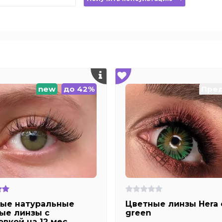
new
до 42%
Пред
ые натуральные
Цветные линзы Hera 
ые линзы c
green
вкой на 12 мес.