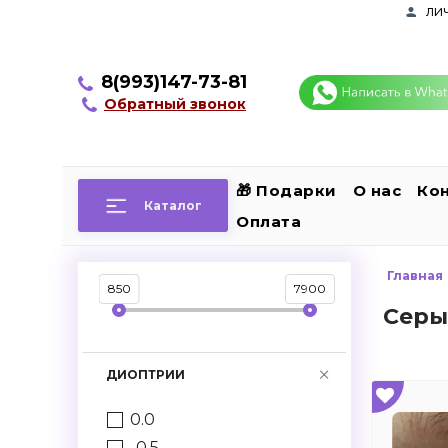
ли
8(993)147-73-81
Обратный звонок
🎁 Подарки
О нас
Ко
Каталог
Оплата
Главная
850
7900
Серы
ДИОПТРИИ
0.0
-0.5