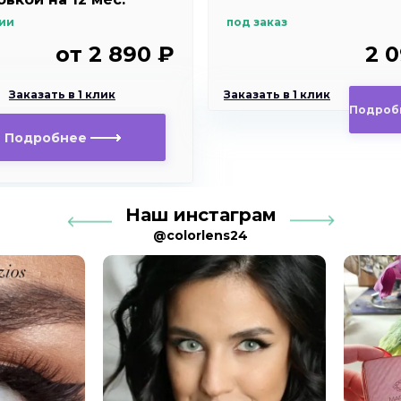
ise essvase green
ии
под заказ
от 2 890 ₽
2 
Заказать в 1 клик
Заказать в 1 клик
Подроб
Подробнее
Наш инстаграм
@colorlens24