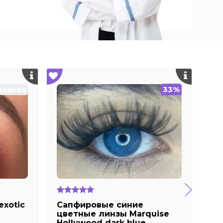
заказ
33%
exotic
Сапфировые синие
Яр
цветные линзы Marquise
ли
Hollywood dark blue