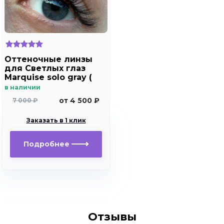
Оттеночные линзы
для Светлых глаз
Marquise solo gray (
без отверстия)
в наличии
от 4 500 ₽
7 000 ₽
Заказать в 1 клик
Подробнее
Отзывы