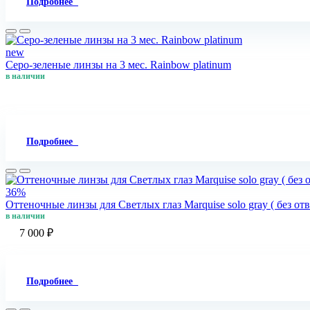
Подробнее
new
Серо-зеленые линзы на 3 мес. Rainbow platinum
в наличии
Подробнее
36%
Оттеночные линзы для Светлых глаз Marquise solo gray ( без от
в наличии
7 000 ₽
Подробнее