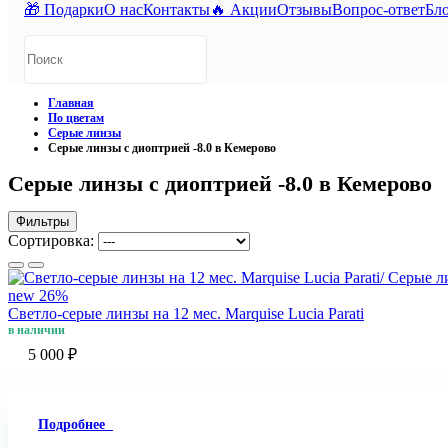
🎁 Подарки
О нас
Контакты
🔥 Акции
Отзывы
Вопрос-ответ
Бл
Главная
По цветам
Серые линзы
Серые линзы с диоптрией -8.0 в Кемерово
Серые линзы с диоптрией -8.0 в Кемерово
Фильтры
Сортировка:
new
26%
Светло-серые линзы на 12 мес. Marquise Lucia Parati
в наличии
5 000 ₽
Подробнее