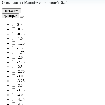
Серые линзы Marquise с диоптрией -6.25
Применить
Диоптрии
0.0
-0.5
-0.75
-1.0
-1.25
-1.5
-1.75
-2.0
-2.25
-2.5
-2.75
-3.0
-3.25
-3.5
-3.75
-4.0
-4.25
-4.5