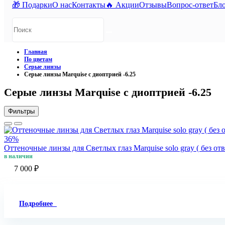
🎁 Подарки
О нас
Контакты
🔥 Акции
Отзывы
Вопрос-ответ
Бл
Главная
По цветам
Серые линзы
Серые линзы Marquise с диоптрией -6.25
Серые линзы Marquise с диоптрией -6.25
Фильтры
36%
Оттеночные линзы для Светлых глаз Marquise solo gray ( без от
в наличии
7 000 ₽
Подробнее