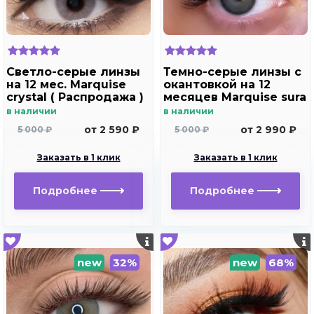
Светло-серые линзы
Темно-серые линзы с
на 12 мес. Marquise
окантовкой на 12
crystal ( Распродажа )
месяцев Marquise sura
grafite/Линзы в стиле
в наличии
в наличии
Acuvue define
от 2 590 ₽
от 2 990 ₽
5 000 ₽
5 000 ₽
Заказать в 1 клик
Заказать в 1 клик
Подробнее
Подробнее
new
32%
new
68%