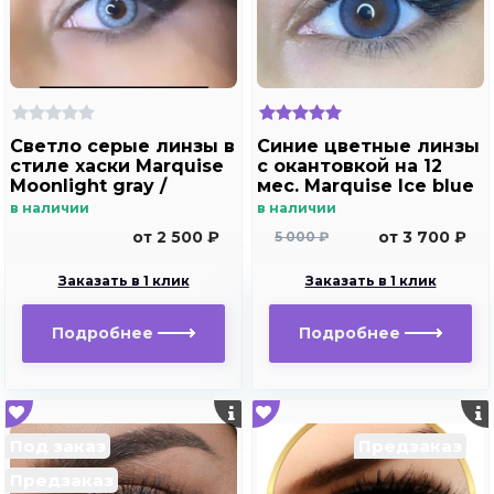
Светло серые линзы в
Синие цветные линзы
стиле хаски Marquise
c окантовкой на 12
Moonlight gray /
мес. Marquise Ice blue
Светло серые линзы
в наличии
в наличии
для темных и светлых
от 2 500 ₽
от 3 700 ₽
5 000 ₽
глаз на 12 месяцев
Заказать в 1 клик
Заказать в 1 клик
Подробнее
Подробнее
Под заказ
Предзаказ
Предзаказ