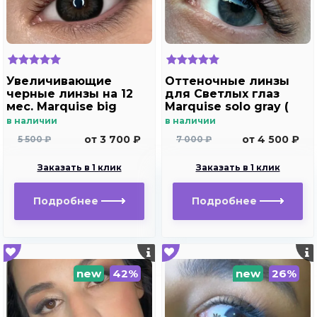
Увеличивающие
Оттеночные линзы
черные линзы на 12
для Светлых глаз
мес. Marquise big
Marquise solo gray (
black - gray
без отверстия)
в наличии
в наличии
от 3 700 ₽
от 4 500 ₽
5 500 ₽
7 000 ₽
Заказать в 1 клик
Заказать в 1 клик
Подробнее
Подробнее
new
42%
new
26%