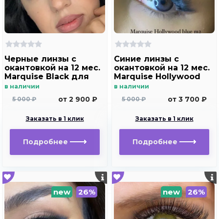
Черные линзы c
Синие линзы c
окантовкой на 12 мес.
окантовкой на 12 мес.
Marquise Black для
Marquise Hollywood
темных и светлых
blue m2
в наличии
в наличии
глаз
от 2 900 ₽
от 3 700 ₽
5 000 ₽
5 000 ₽
Заказать в 1 клик
Заказать в 1 клик
Подробнее
Подробнее
new
26%
new
26%