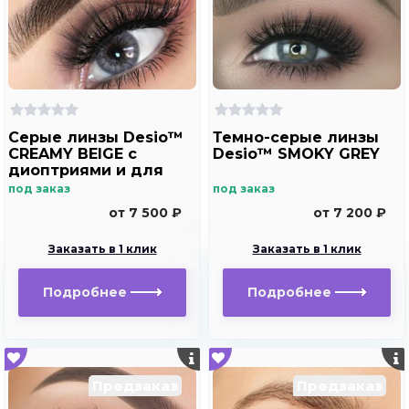
Серые линзы Desio™
Темно-серые линзы
CREAMY BEIGE с
Desio™ SMOKY GREY
диоптриями и для
хорошего зрения
под заказ
под заказ
от 7 500 ₽
от 7 200 ₽
Заказать в 1 клик
Заказать в 1 клик
Подробнее
Подробнее
Предзаказ
Предзаказ