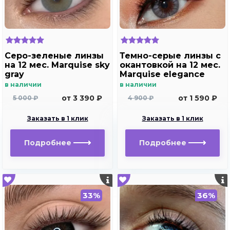
Серо-зеленые линзы
Темно-серые линзы c
на 12 мес. Marquise sky
окантовкой на 12 мес.
gray
Marquise elegance
dark gray m2
в наличии
в наличии
от 3 390 ₽
от 1 590 ₽
5 000 ₽
4 900 ₽
Заказать в 1 клик
Заказать в 1 клик
Подробнее
Подробнее
33%
36%