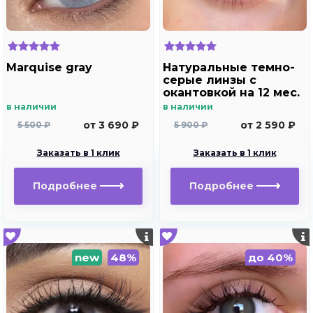
Marquise gray
Натуральные темно-
серые линзы c
окантовкой на 12 мес.
Marquise essvase gray
в наличии
в наличии
от 3 690 ₽
от 2 590 ₽
5 500 ₽
5 900 ₽
Заказать в 1 клик
Заказать в 1 клик
Подробнее
Подробнее
new
48%
до 40%