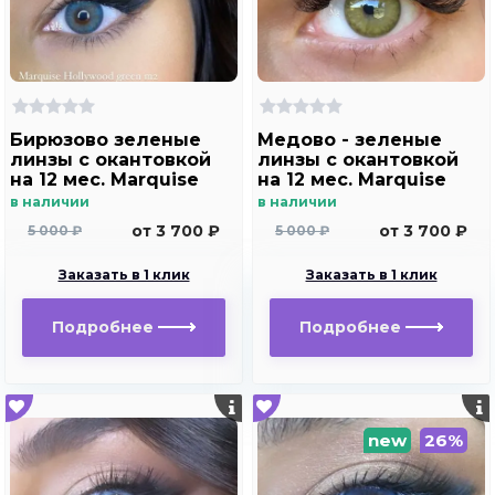
Бирюзово зеленые
Медово - зеленые
линзы c окантовкой
линзы c окантовкой
на 12 мес. Marquise
на 12 мес. Marquise
Hollywood green m2
Hollywood brown m2
в наличии
в наличии
от 3 700 ₽
от 3 700 ₽
5 000 ₽
5 000 ₽
Заказать в 1 клик
Заказать в 1 клик
Подробнее
Подробнее
new
26%