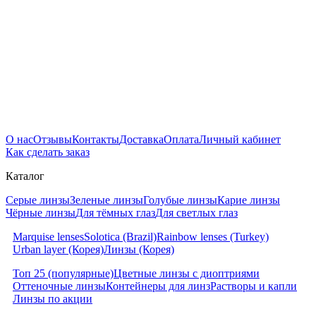
О нас
Отзывы
Контакты
Доставка
Оплата
Личный кабинет
Как сделать заказ
Каталог
Серые линзы
Зеленые линзы
Голубые линзы
Карие линзы
Чёрные линзы
Для тёмных глаз
Для светлых глаз
Marquise lenses
Solotica (Brazil)
Rainbow lenses (Turkey)
Urban layer (Корея)
Линзы (Корея)
Топ 25 (популярные)
Цветные линзы с диоптриями
Оттеночные линзы
Контейнеры для линз
Растворы и капли
Линзы по акции