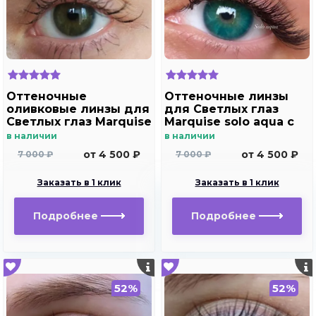
Оттеночные
Оттеночные линзы
оливковые линзы для
для Светлых глаз
Светлых глаз Marquise
Marquise solo aqua с
Solo Olive
отверстием под
в наличии
в наличии
зрачок для
от 4 500 ₽
от 4 500 ₽
7 000 ₽
7 000 ₽
дальнозоркости и
близорукости
Заказать в 1 клик
Заказать в 1 клик
Подробнее
Подробнее
52%
52%