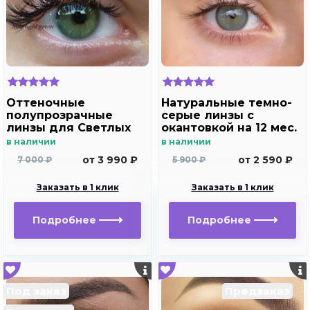
Оттеночные
Натуральные темно-
полупрозрачные
серые линзы c
линзы для Светлых
окантовкой на 12 мес.
глаз Marquise solo
Marquise essvase gray
в наличии
в наличии
light green для
от 3 990 ₽
от 2 590 ₽
7 000 ₽
5 900 ₽
дальнозоркости и
близорукости
Заказать в 1 клик
Заказать в 1 клик
Подробнее
Подробнее
Под заказ
Предзаказ