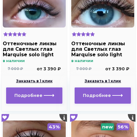
Оттеночные линзы
Оттеночные линзы
для Светлых глаз
для Светлых глаз
Marquise solo light
Marquise solo light
aqua для
blue для
в наличии
в наличии
дальнозоркости и
дальнозоркости и
от 3 390 ₽
от 3 390 ₽
7 000 ₽
7 000 ₽
близорукости
близорукости
Заказать в 1 клик
Заказать в 1 клик
Подробнее
Подробнее
43%
new
56%