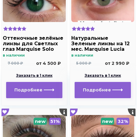
Оттеночные зелёные
Натуральные
линзы для Светлых
Зеленые линзы на 12
глаз Marquise Solo
мес. Marquise Lucia
green( зеленые ) /
Buzios
в наличии
в наличии
Плюсовые диоптрии
от 4 500 ₽
от 2 990 ₽
7 000 ₽
5 000 ₽
Заказать в 1 клик
Заказать в 1 клик
Подробнее
Подробнее
new
51%
new
32%