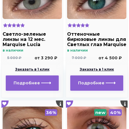
Светло-зеленые
Оттеночные
линзы на 12 мес.
бирюзовые линзы для
Marquise Lucia
Светлых глаз Marquise
Copacabana
solo aqua для
в наличии
в наличии
дальнозоркости и
от 3 290 ₽
от 4 500 ₽
5 000 ₽
7 000 ₽
близорукости
Заказать в 1 клик
Заказать в 1 клик
Подробнее
Подробнее
36%
new
40%