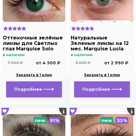
Оттеночные зелёные
Натуральные
линзы для Светлых
Зеленые линзы на 12
глаз Marquise Solo
мес. Marquise Lucia
green( зеленые ) /
Buzios
в наличии
в наличии
Плюсовые диоптрии
от 4 500 ₽
от 2 990 ₽
7 000 ₽
5 000 ₽
Заказать в 1 клик
Заказать в 1 клик
Подробнее
Подробнее
new
51%
new
32%