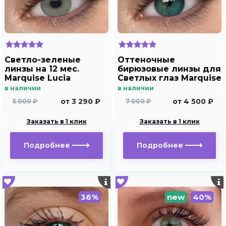
Светло-зеленые
Оттеночные
линзы на 12 мес.
бирюзовые линзы для
Marquise Lucia
Светлых глаз Marquise
Copacabana
solo aqua для
в наличии
в наличии
дальнозоркости и
от 3 290 ₽
от 4 500 ₽
5 000 ₽
7 000 ₽
близорукости
Заказать в 1 клик
Заказать в 1 клик
Подробнее
Подробнее
36%
new
40%