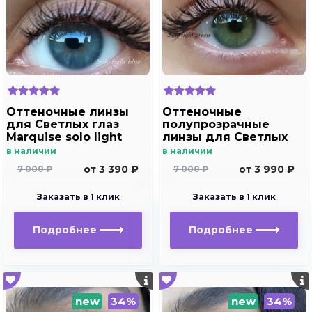
Оттеночные линзы
Оттеночные
для Светлых глаз
полупрозрачные
Marquise solo light
линзы для Светлых
blue для
глаз Marquise solo
в наличии
в наличии
дальнозоркости и
light green для
от 3 390 ₽
от 3 990 ₽
7 000 ₽
7 000 ₽
близорукости
дальнозоркости и
близорукости
Заказать в 1 клик
Заказать в 1 клик
Подробнее
Подробнее
new
34%
new
34%