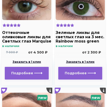
Оттеночные
Зеленые линзы для
оливковые линзы для
светлых глаз на 3 мес.
Светлых глаз Marquise
Rainbow moss green
Solo Olive
в наличии
в наличии
от 4 500 ₽
от 2 300 ₽
7 000 ₽
Заказать в 1 клик
Заказать в 1 клик
Подробнее
Подробнее
new
new