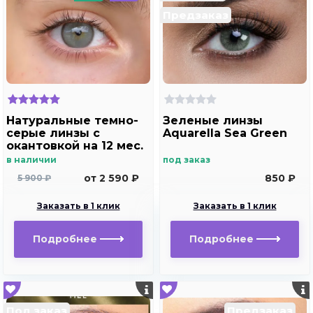
Предзаказ
Натуральные темно-
Зеленые линзы
серые линзы c
Aquarella Sea Green
окантовкой на 12 мес.
Marquise essvase gray
в наличии
под заказ
от 2 590 ₽
850 ₽
5 900 ₽
Заказать в 1 клик
Заказать в 1 клик
Подробнее
Подробнее
Под заказ
Предзаказ