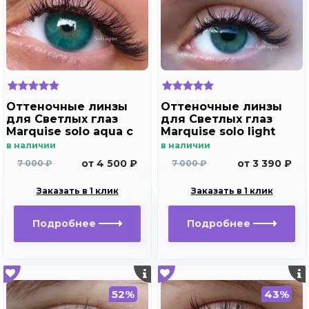
Оттеночные линзы
Оттеночные линзы
для Светлых глаз
для Светлых глаз
Marquise solo aqua с
Marquise solo light
отверстием под
aqua для
в наличии
в наличии
зрачок для
дальнозоркости и
от 4 500 ₽
от 3 390 ₽
7 000 ₽
7 000 ₽
дальнозоркости и
близорукости
близорукости
Заказать в 1 клик
Заказать в 1 клик
Подробнее
Подробнее
52%
43%