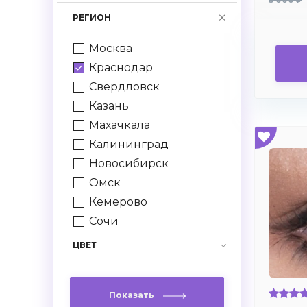
-7,75
РЕГИОН
-8.0
-8.5
Москва
-9.0
Краснодар
-9.5
Свердловск
-10.0
Казань
+1.0
Махачкала
+1.5
Калининград
+2.0
Новосибирск
+2.5
Омск
+3.0
Кемерово
+3.5
Сочи
+4.0
Нижний Новгород
ЦВЕТ
+4.5
Грозный
+5.0
Спб
+5.5
Показать
Ростов