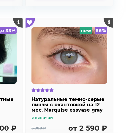
до 33%
new
56%
етные
Натуральные темно-серые
линзы c окантовкой на 12
мес. Marquise essvase gray
в наличии
700 ₽
от 2 590 ₽
5 900 ₽