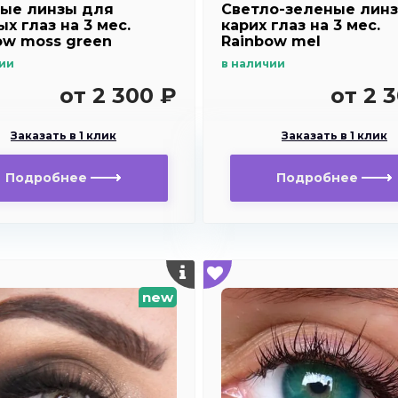
ые линзы для
Светло-зеленые лин
х глаз на 3 мес.
карих глаз на 3 мес.
ow moss green
Rainbow mel
ии
в наличии
от 2 300 ₽
от 2 
Заказать в 1 клик
Заказать в 1 клик
Подробнее
Подробнее
new