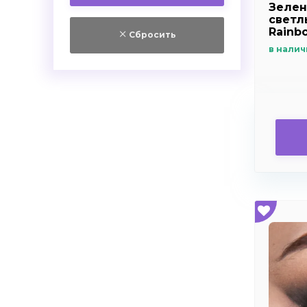
+6.0
Зелен
Самара
светлы
+6.5
Красноярск
Rainb
Сбросить
+7.0
Челябинск
в налич
+7.5
+8.0
+8.5
+9.0
+9.5
+10.0