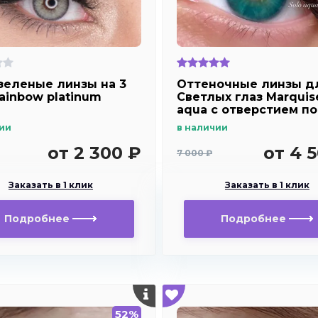
зеленые линзы на 3
Оттеночные линзы д
Rainbow platinum
Светлых глаз Marquis
aqua с отверстием п
зрачок для
ии
в наличии
дальнозоркости и
близорукости
от 2 300 ₽
от 4 
7 000 ₽
Заказать в 1 клик
Заказать в 1 клик
Подробнее
Подробнее
52%