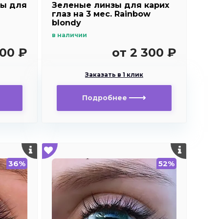
зы для
Зеленые линзы для карих
глаз на 3 мес. Rainbow
blondy
в наличии
300 ₽
от 2 300 ₽
Заказать в 1 клик
Подробнее
36%
52%