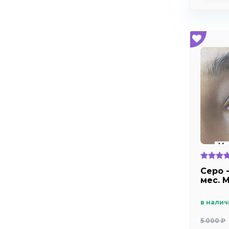
Серо 
мес. 
в налич
5 000 ₽