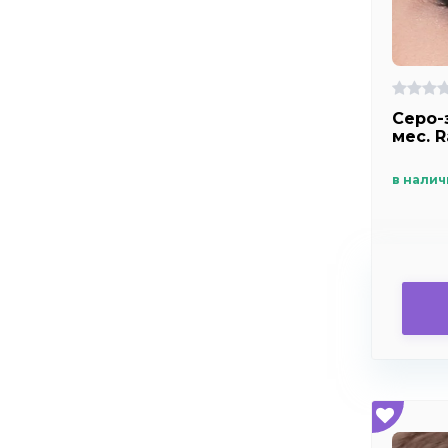
Серо-
мес. 
в налич