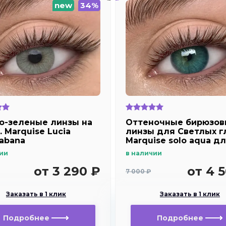
new
34%
о-зеленые линзы на
Оттеночные бирюзов
. Marquise Lucia
линзы для Светлых г
abana
Marquise solo aqua д
дальнозоркости и
ии
в наличии
близорукости
от 3 290 ₽
от 4 
7 000 ₽
Заказать в 1 клик
Заказать в 1 клик
Подробнее
Подробнее