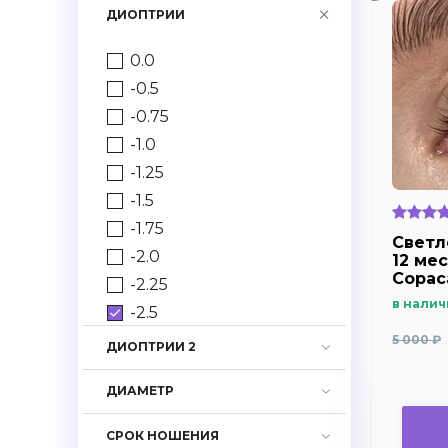
ДИОПТРИИ
0.0
-0.5
-0.75
-1.0
-1.25
-1.5
-1.75
Светл
-2.0
12 мес
Copac
-2.25
в налич
-2.5
-2.75
5 000 ₽
ДИОПТРИИ 2
-3.0
ДИАМЕТР
-3.25
-3.5
СРОК НОШЕНИЯ