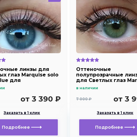
очные линзы для
Оттеночные
ых глаз Marquise solo
полупрозрачные лин
blue для
для Светлых глаз Mar
озоркости и
solo light green для
ии
в наличии
рукости
дальнозоркости и
близорукости
от 3 390 ₽
от 3 
7 000 ₽
Заказать в 1 клик
Заказать в 1 клик
Подробнее
Подробнее