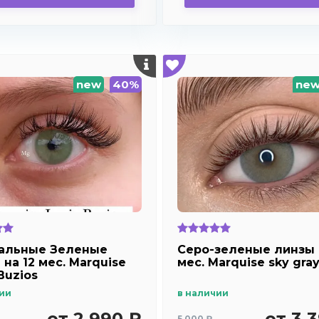
new
40%
ne
альные Зеленые
Серо-зеленые линзы 
на 12 мес. Marquise
мес. Marquise sky gra
Buzios
ии
в наличии
от 2 990 ₽
от 3 
5 000 ₽