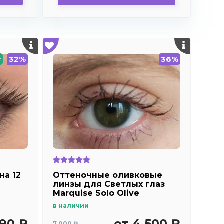
w
32%
36%
на 12
Оттеночные оливковые
y
линзы для Светлых глаз
Marquise Solo Olive
в наличии
390 ₽
от 4 500 ₽
7 000 ₽