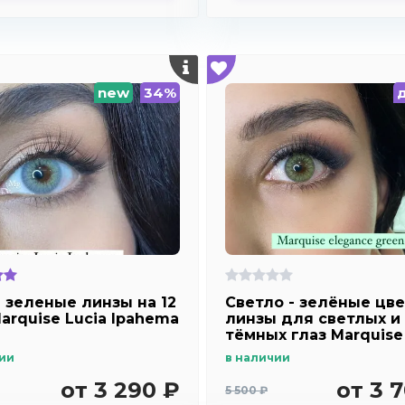
new
34%
- зеленые линзы на 12
Светло - зелёные цв
Marquise Lucia Ipahema
линзы для светлых и
тёмных глаз Marquise
elegance green
ии
в наличии
от 3 290 ₽
от 3 
5 500 ₽