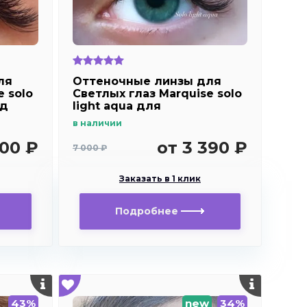
ля
Оттеночные линзы для
e solo
Светлых глаз Marquise solo
од
light aqua для
дальнозоркости и
в наличии
близорукости
500 ₽
от 3 390 ₽
7 000 ₽
Заказать в 1 клик
Подробнее
43%
new
34%