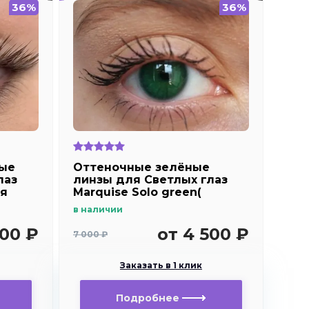
36%
36%
ые
Оттеночные зелёные
лаз
линзы для Светлых глаз
ля
Marquise Solo green(
зеленые ) /Плюсовые
в наличии
диоптрии
500 ₽
от 4 500 ₽
7 000 ₽
Заказать в 1 клик
Подробнее