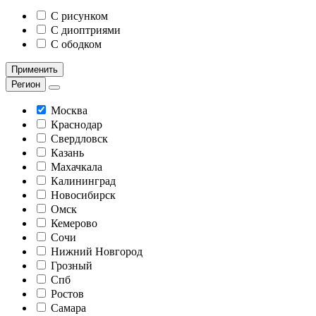
С рисунком
С диоптриями
С ободком
Применить
Регион
Москва
Краснодар
Свердловск
Казань
Махачкала
Калининград
Новосибирск
Омск
Кемерово
Сочи
Нижний Новгород
Грозный
Спб
Ростов
Самара