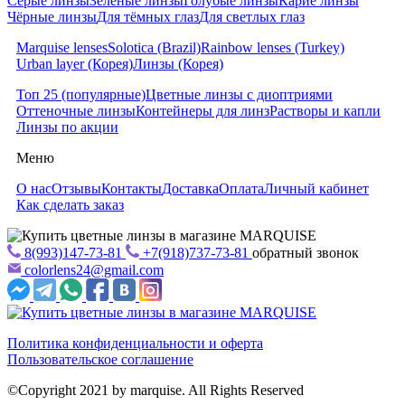
Серые линзы
Зеленые линзы
Голубые линзы
Карие линзы
Чёрные линзы
Для тёмных глаз
Для светлых глаз
Marquise lenses
Solotica (Brazil)
Rainbow lenses (Turkey)
Urban layer (Корея)
Линзы (Корея)
Топ 25 (популярные)
Цветные линзы с диоптриями
Оттеночные линзы
Контейнеры для линз
Растворы и капли
Линзы по акции
Меню
О нас
Отзывы
Контакты
Доставка
Оплата
Личный кабинет
Как сделать заказ
8(993)147-73-81
+7(918)737-73-81
обратный звонок
colorlens24@gmail.com
Политика конфиденциальности и оферта
Пользовательское соглашение
©Copyright 2021 by marquise. All Rights Reserved