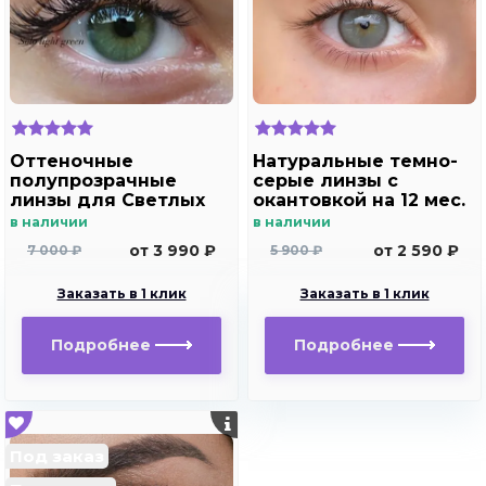
Оттеночные
Натуральные темно-
полупрозрачные
серые линзы c
линзы для Светлых
окантовкой на 12 мес.
глаз Marquise solo
Marquise essvase gray
в наличии
в наличии
light green для
от 3 990 ₽
от 2 590 ₽
7 000 ₽
5 900 ₽
дальнозоркости и
близорукости
Заказать в 1 клик
Заказать в 1 клик
Подробнее
Подробнее
Под заказ