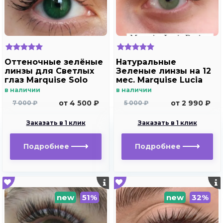
Оттеночные зелёные
Натуральные
линзы для Светлых
Зеленые линзы на 12
глаз Marquise Solo
мес. Marquise Lucia
green( зеленые ) /
Buzios
в наличии
в наличии
Плюсовые диоптрии
от 4 500 ₽
от 2 990 ₽
7 000 ₽
5 000 ₽
Заказать в 1 клик
Заказать в 1 клик
Подробнее
Подробнее
new
51%
new
32%