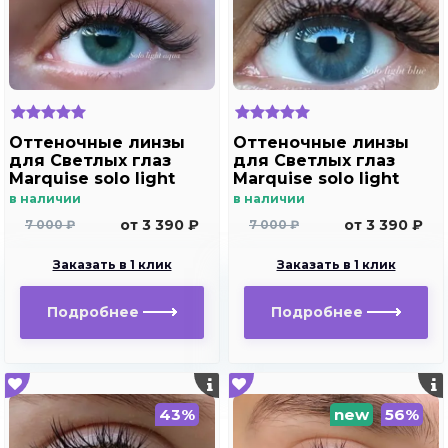
Оттеночные линзы
Оттеночные линзы
для Светлых глаз
для Светлых глаз
Marquise solo light
Marquise solo light
aqua для
blue для
в наличии
в наличии
дальнозоркости и
дальнозоркости и
от 3 390 ₽
от 3 390 ₽
7 000 ₽
7 000 ₽
близорукости
близорукости
Заказать в 1 клик
Заказать в 1 клик
Подробнее
Подробнее
43%
new
56%