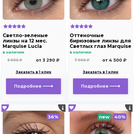
Светло-зеленые
Оттеночные
линзы на 12 мес.
бирюзовые линзы для
Marquise Lucia
Светлых глаз Marquise
Copacabana
solo aqua для
в наличии
в наличии
дальнозоркости и
от 3 290 ₽
от 4 500 ₽
5 000 ₽
7 000 ₽
близорукости
Заказать в 1 клик
Заказать в 1 клик
Подробнее
Подробнее
36%
new
40%