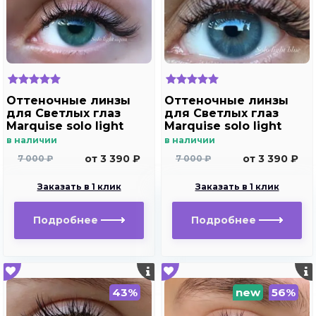
Оттеночные линзы
Оттеночные линзы
для Светлых глаз
для Светлых глаз
Marquise solo light
Marquise solo light
aqua для
blue для
в наличии
в наличии
дальнозоркости и
дальнозоркости и
от 3 390 ₽
от 3 390 ₽
7 000 ₽
7 000 ₽
близорукости
близорукости
Заказать в 1 клик
Заказать в 1 клик
Подробнее
Подробнее
43%
new
56%