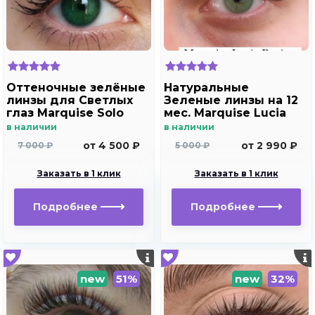
Оттеночные зелёные
Натуральные
линзы для Светлых
Зеленые линзы на 12
глаз Marquise Solo
мес. Marquise Lucia
green( зеленые ) /
Buzios
в наличии
в наличии
Плюсовые диоптрии
от 4 500 ₽
от 2 990 ₽
7 000 ₽
5 000 ₽
Заказать в 1 клик
Заказать в 1 клик
Подробнее
Подробнее
new
51%
new
32%