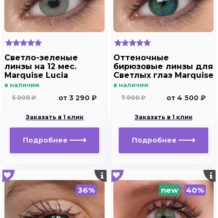
Светло-зеленые
Оттеночные
линзы на 12 мес.
бирюзовые линзы для
Marquise Lucia
Светлых глаз Marquise
Copacabana
solo aqua для
в наличии
в наличии
дальнозоркости и
от 3 290 ₽
от 4 500 ₽
5 000 ₽
7 000 ₽
близорукости
Заказать в 1 клик
Заказать в 1 клик
Подробнее
Подробнее
36%
new
40%