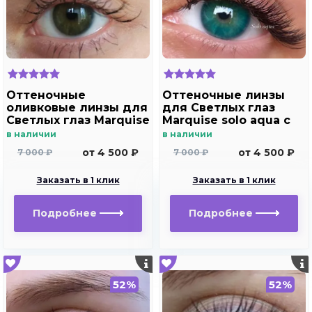
Оттеночные
Оттеночные линзы
оливковые линзы для
для Светлых глаз
Светлых глаз Marquise
Marquise solo aqua с
Solo Olive
отверстием под
в наличии
в наличии
зрачок для
от 4 500 ₽
от 4 500 ₽
7 000 ₽
7 000 ₽
дальнозоркости и
близорукости
Заказать в 1 клик
Заказать в 1 клик
Подробнее
Подробнее
52%
52%