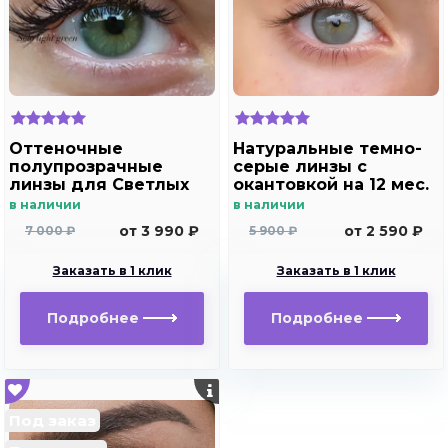
Оттеночные
Натуральные темно-
полупрозрачные
серые линзы c
линзы для Светлых
окантовкой на 12 мес.
глаз Marquise solo
Marquise essvase gray
в наличии
в наличии
light green для
от 3 990 ₽
от 2 590 ₽
7 000 ₽
5 900 ₽
дальнозоркости и
близорукости
Заказать в 1 клик
Заказать в 1 клик
Подробнее
Подробнее
Под заказ