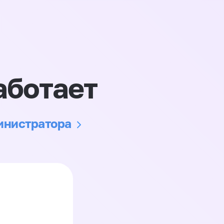
аботает
министратора