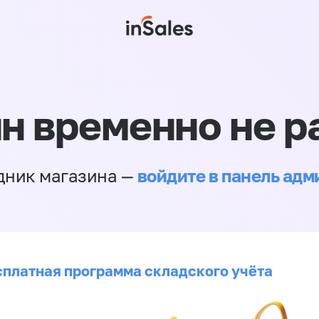
н временно не р
войдите в панель ад
дник магазина —
сплатная программа складского учёта