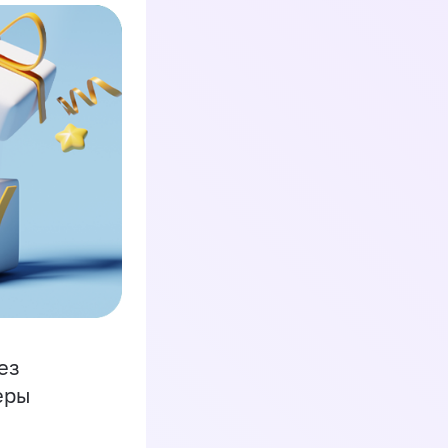
ез
еры