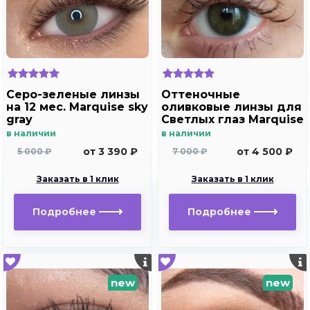
Серо-зеленые линзы
Оттеночные
на 12 мес. Marquise sky
оливковые линзы для
gray
Светлых глаз Marquise
Solo Olive
в наличии
в наличии
от 3 390 ₽
от 4 500 ₽
5 000 ₽
7 000 ₽
Заказать в 1 клик
Заказать в 1 клик
Подробнее
Подробнее
new
new