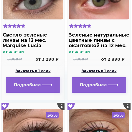
Светло-зеленые
Зеленые натуральные
линзы на 12 мес.
цветные линзы c
Marquise Lucia
окантовкой на 12 мес.
Copacabana
Marquise essvase
в наличии
в наличии
green
от 3 290 ₽
от 2 890 ₽
5 000 ₽
5 000 ₽
Заказать в 1 клик
Заказать в 1 клик
Подробнее
Подробнее
36%
36%