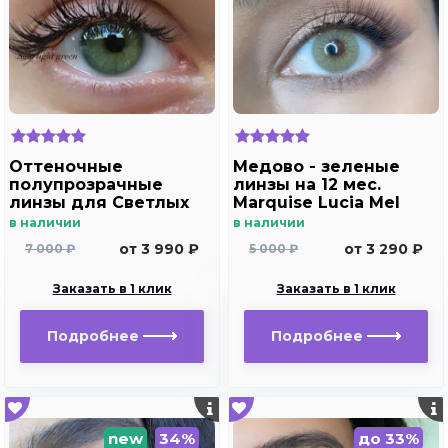
Оттеночные
Медово - зеленые
полупрозрачные
линзы на 12 мес.
линзы для Светлых
Marquise Lucia Mel
глаз Marquise solo
в наличии
в наличии
light green для
от 3 990 ₽
от 3 290 ₽
7 000 ₽
5 000 ₽
дальнозоркости и
близорукости
Заказать в 1 клик
Заказать в 1 клик
Подробнее
Подробнее
new
34%
до 33%