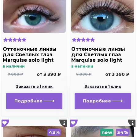
Оттеночные линзы
Оттеночные линзы
для Светлых глаз
для Светлых глаз
Marquise solo light
Marquise solo light
aqua для
blue для
в наличии
в наличии
дальнозоркости и
дальнозоркости и
от 3 390 ₽
от 3 390 ₽
7 000 ₽
7 000 ₽
близорукости
близорукости
Заказать в 1 клик
Заказать в 1 клик
Подробнее
Подробнее
43%
new
34%