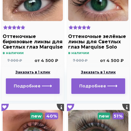
Оттеночные
Оттеночные зелёные
бирюзовые линзы для
линзы для Светлых
Светлых глаз Marquise
глаз Marquise Solo
solo aqua для
green( зеленые ) /
в наличии
в наличии
дальнозоркости и
Плюсовые диоптрии
от 4 500 ₽
от 4 500 ₽
7 000 ₽
7 000 ₽
близорукости
Заказать в 1 клик
Заказать в 1 клик
Подробнее
Подробнее
new
40%
new
51%