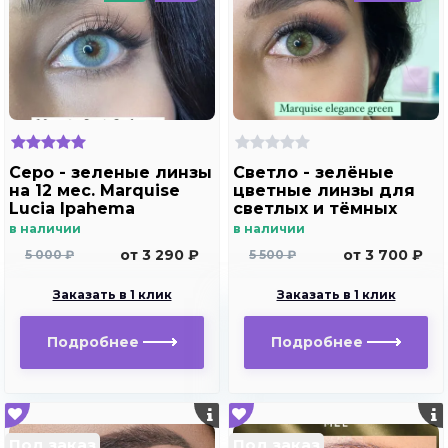
Серо - зеленые линзы
Светло - зелёные
на 12 мес. Marquise
цветные линзы для
Lucia Ipahema
светлых и тёмных
глаз Marquise
в наличии
в наличии
elegance green
от 3 290 ₽
от 3 700 ₽
5 000 ₽
5 500 ₽
Заказать в 1 клик
Заказать в 1 клик
Подробнее
Подробнее
Под заказ
Под заказ