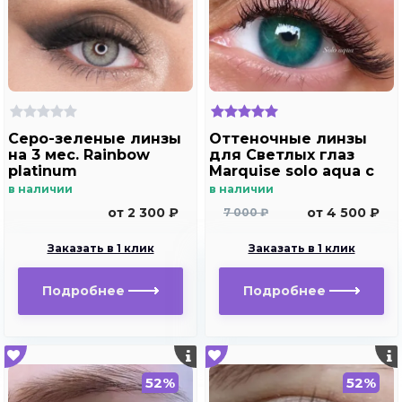
Серо-зеленые линзы
Оттеночные линзы
на 3 мес. Rainbow
для Светлых глаз
platinum
Marquise solo aqua с
отверстием под
в наличии
в наличии
зрачок для
от 2 300 ₽
от 4 500 ₽
7 000 ₽
дальнозоркости и
близорукости
Заказать в 1 клик
Заказать в 1 клик
Подробнее
Подробнее
52%
52%