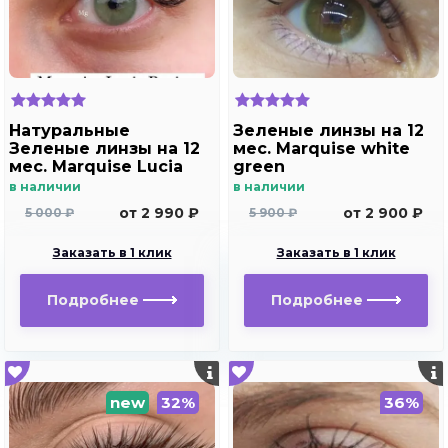
Натуральные
Зеленые линзы на 12
Зеленые линзы на 12
мес. Marquise white
мес. Marquise Lucia
green
Buzios
в наличии
в наличии
от 2 990 ₽
от 2 900 ₽
5 000 ₽
5 900 ₽
Заказать в 1 клик
Заказать в 1 клик
Подробнее
Подробнее
new
32%
36%