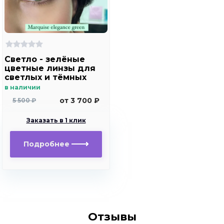
Светло - зелёные
цветные линзы для
светлых и тёмных
глаз Marquise
в наличии
elegance green
от 3 700 ₽
5 500 ₽
Заказать в 1 клик
Подробнее
Отзывы