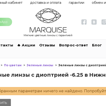
чный кабинет
доставка и оплата
гарантии
обмен и
Мягкие цветные линзы с гарантией
нтакты
🔥 Акции
Отзывы
Вопрос-ответ
Блог
По цветам
Зеленые линзы
Зеленые линзы с диоптрией
ные линзы с диоптрией -6.25 в Ниж
бранным параметрам ничего не найдено. Попробуйт
сить