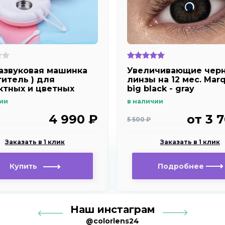
азвуковая машинка
Увеличивающие чер
титель ) для
линзы на 12 мес. Mar
ктных и цветных
big black - gray
"косметичка "
ии
в наличии
ый
4 990 ₽
от 3 
5 500 ₽
Заказать в 1 клик
Заказать в 1 клик
Купить
Подробнее
Наш инстаграм
@colorlens24