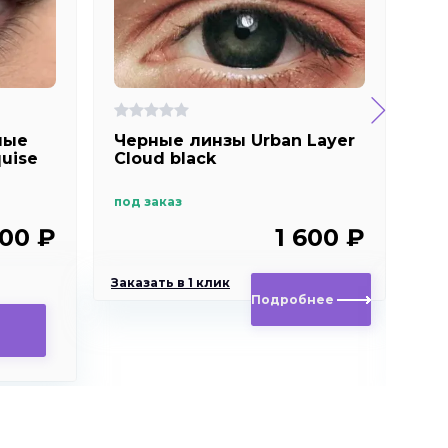
ные
Черные линзы Urban Layer
До
quise
Cloud black
ко
Ал
под заказ
в н
700 ₽
1 600 ₽
990
Заказать в 1 клик
Подробнее