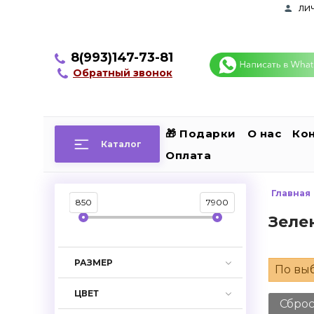
ли
8(993)147-73-81
Обратный звонок
🎁 Подарки
О нас
Ко
Каталог
Оплата
Главная
850
7900
Зеле
РАЗМЕР
По вы
ЦВЕТ
Сбро