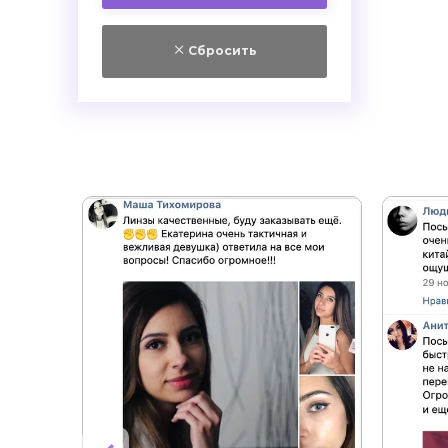
+6.0
Самара
+6.5
Красноярск
Сбросить
+7.0
Челябинск
+7.5
+8.0
+8.5
+9.0
+9.5
+10.0