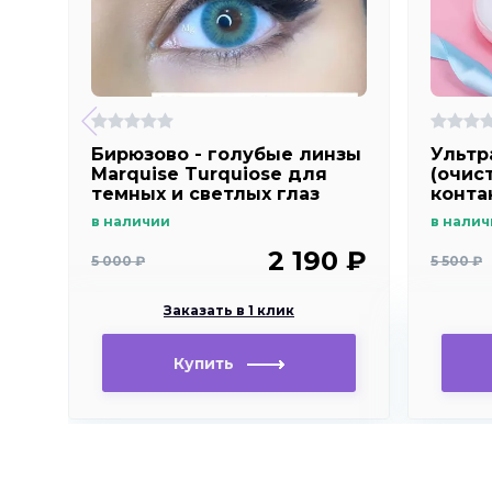
Бирюзово - голубые линзы
Ультр
Marquise Turquiose для
(очис
темных и светлых глаз
конта
линз 
в наличии
в налич
розов
2 190 ₽
5 000 ₽
5 500 ₽
Заказать в 1 клик
Купить