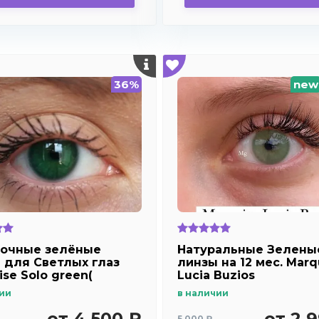
36%
new
очные зелёные
Натуральные Зелены
 для Светлых глаз
линзы на 12 мес. Marq
se Solo green(
Lucia Buzios
ые ) /Плюсовые
ии
в наличии
рии
от 4 500 ₽
от 2 
5 000 ₽