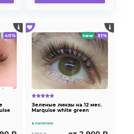
40%
new
51%
е
Зеленые линзы на 12 мес.
uise
Marquise white green
в наличии
990 ₽
от 2 900 ₽
5 900 ₽