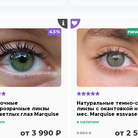
43%
ne
ночные
Натуральные темно-
розрачные линзы
линзы c окантовкой н
ветлых глаз Marquise
мес. Marquise essvase
ight green для
ии
в наличии
озоркости и
рукости
от 3 990 ₽
от 2 
5 900 ₽