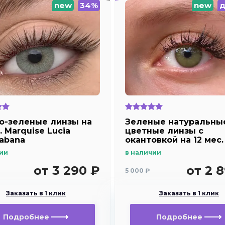
new
34%
new
д
о-зеленые линзы на
Зеленые натуральны
. Marquise Lucia
цветные линзы c
abana
окантовкой на 12 мес.
Marquise essvase gre
ии
в наличии
от 3 290 ₽
от 2 
5 000 ₽
Заказать в 1 клик
Заказать в 1 клик
Подробнее
Подробнее