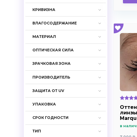
-3.75
-4.0
КРИВИЗНА
-4.25
ВЛАГОСОДЕРЖАНИЕ
-4.5
-4.75
МАТЕРИАЛ
-5.0
ОПТИЧЕСКАЯ СИЛА
-5.25
-5.5
ЗРАЧКОВАЯ ЗОНА
-5,75
ПРОИЗВОДИТЕЛЬ
-6.0
-6.25
ЗАЩИТА ОТ UV
-6.5
-6.75
УПАКОВКА
Оттен
-7.0
линзы
Marqui
СРОК ГОДНОСТИ
-7.25
зелен
в налич
диопт
-7.5
ТИП
7 000 ₽