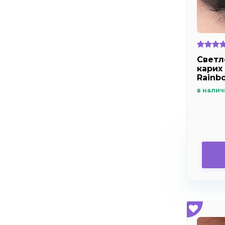
Светл
карих 
Rainb
в налич