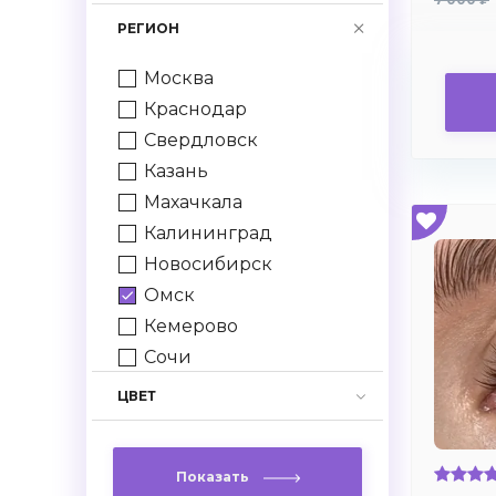
-7,75
РЕГИОН
-8.0
-8.5
Москва
-9.0
Краснодар
-9.5
Свердловск
-10.0
Казань
+1.0
Махачкала
+1.5
Калининград
+2.0
Новосибирск
+2.5
Омск
+3.0
Кемерово
+3.5
Сочи
+4.0
Нижний Новгород
ЦВЕТ
+4.5
Грозный
+5.0
Спб
+5.5
Показать
Ростов