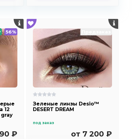
w
56%
Предзаказ
серые
Зеленые линзы Desio™
а 12
DESERT DREAM
 gray
под заказ
590 ₽
от 7 200 ₽