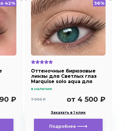
о 42%
36%
е
Оттеночные бирюзовые
линзы для Светлых глаз
Marquise solo aqua для
en
дальнозоркости и
в наличии
близорукости
890 ₽
от 4 500 ₽
7 000 ₽
Заказать в 1 клик
Подробнее