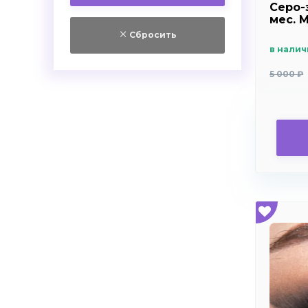
+6.0
Серо-
Самара
мес. M
+6.5
Красноярск
Сбросить
+7.0
Челябинск
в налич
+7.5
5 000 ₽
+8.0
+8.5
+9.0
+9.5
+10.0