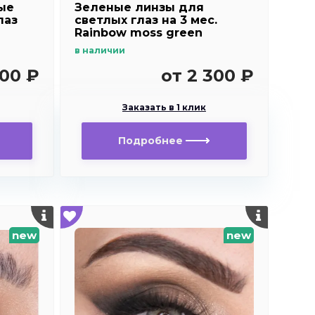
ые
Зеленые линзы для
лаз
светлых глаз на 3 мес.
Rainbow moss green
в наличии
500 ₽
от 2 300 ₽
Заказать в 1 клик
Подробнее
new
new