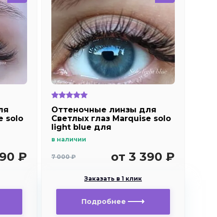
ля
Оттеночные линзы для
e solo
Светлых глаз Marquise solo
light blue для
дальнозоркости и
в наличии
близорукости
390 ₽
от 3 390 ₽
7 000 ₽
Заказать в 1 клик
Подробнее