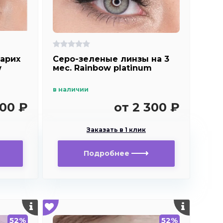
арих
Серо-зеленые линзы на 3
w
мес. Rainbow platinum
в наличии
300 ₽
от 2 300 ₽
Заказать в 1 клик
Подробнее
52%
52%