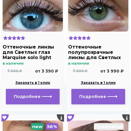
Оттеночные линзы
Оттеночные
для Светлых глаз
полупрозрачные
Marquise solo light
линзы для Светлых
blue для
глаз Marquise solo
в наличии
в наличии
дальнозоркости и
light green для
от 3 390 ₽
от 3 990 ₽
7 000 ₽
7 000 ₽
близорукости
дальнозоркости и
близорукости
Заказать в 1 клик
Заказать в 1 клик
Подробнее
Подробнее
new
56%
Предзаказ