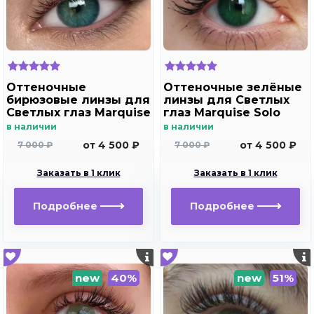
Оттеночные
Оттеночные зелёные
бирюзовые линзы для
линзы для Светлых
Светлых глаз Marquise
глаз Marquise Solo
solo aqua для
green( зеленые ) /
в наличии
в наличии
дальнозоркости и
Плюсовые диоптрии
от 4 500 ₽
от 4 500 ₽
7 000 ₽
7 000 ₽
близорукости
Заказать в 1 клик
Заказать в 1 клик
Подробнее
Подробнее
new
40%
new
51%