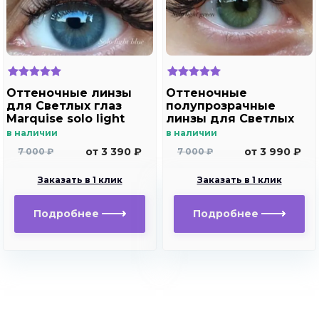
Оттеночные линзы
Оттеночные
для Светлых глаз
полупрозрачные
Marquise solo light
линзы для Светлых
blue для
глаз Marquise solo
в наличии
в наличии
дальнозоркости и
light green для
от 3 390 ₽
от 3 990 ₽
7 000 ₽
7 000 ₽
близорукости
дальнозоркости и
близорукости
Заказать в 1 клик
Заказать в 1 клик
Подробнее
Подробнее