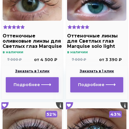
Оттеночные
Оттеночные линзы
оливковые линзы для
для Светлых глаз
Светлых глаз Marquise
Marquise solo light
Solo Olive
aqua для
в наличии
в наличии
дальнозоркости и
от 4 500 ₽
от 3 390 ₽
7 000 ₽
7 000 ₽
близорукости
Заказать в 1 клик
Заказать в 1 клик
Подробнее
Подробнее
52%
43%