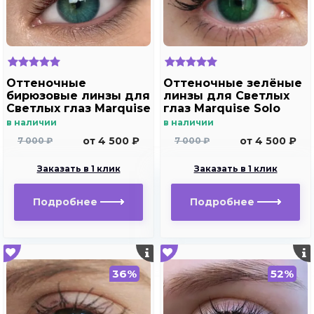
Оттеночные
Оттеночные зелёные
бирюзовые линзы для
линзы для Светлых
Светлых глаз Marquise
глаз Marquise Solo
solo aqua для
green( зеленые ) /
в наличии
в наличии
дальнозоркости и
Плюсовые диоптрии
от 4 500 ₽
от 4 500 ₽
7 000 ₽
7 000 ₽
близорукости
Заказать в 1 клик
Заказать в 1 клик
Подробнее
Подробнее
36%
52%