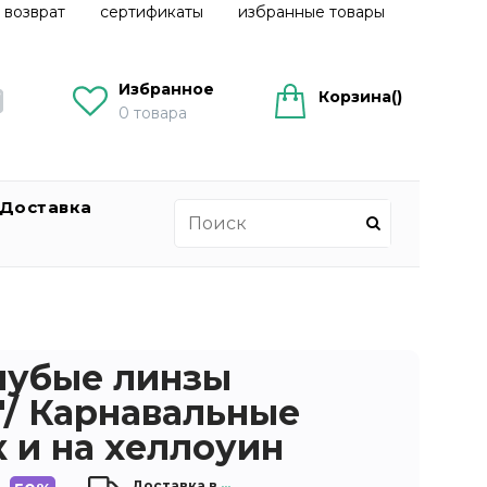
 возврат
сертификаты
избранные товары
Избранное
Корзина(
)
0
товара
Доставка
лубые линзы
"/ Карнавальные
 и на хеллоуин
Доставка в
...