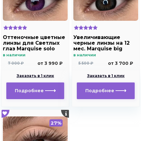
Оттеночные цветные
Увеличивающие
линзы для Светлых
черные линзы на 12
глаз Marquise solo
мес. Marquise big
violet (фиолетовый)
black - gray
в наличии
в наличии
для дальнозоркости
от 3 990 ₽
от 3 700 ₽
7 000 ₽
5 500 ₽
и близорукости
Заказать в 1 клик
Заказать в 1 клик
Подробнее
Подробнее
27%