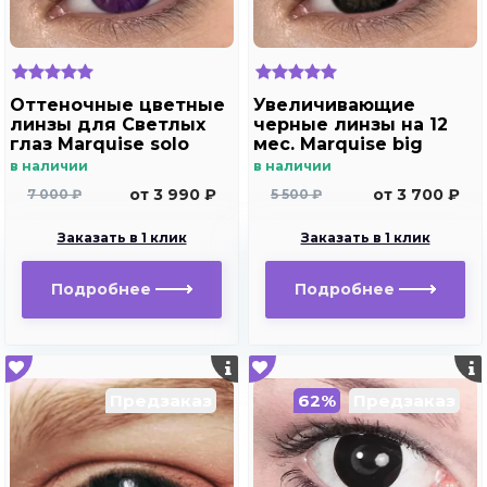
Оттеночные цветные
Увеличивающие
линзы для Светлых
черные линзы на 12
глаз Marquise solo
мес. Marquise big
violet (фиолетовый)
black - gray
в наличии
в наличии
для дальнозоркости
от 3 990 ₽
от 3 700 ₽
7 000 ₽
5 500 ₽
и близорукости
Заказать в 1 клик
Заказать в 1 клик
Подробнее
Подробнее
Предзаказ
62%
Предзаказ