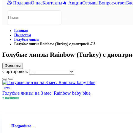
🎁 Подарки
О нас
Контакты
🔥 Акции
Отзывы
Вопрос-ответ
Бл
Главная
По цветам
Голубые линзы
Голубые линзы Rainbow (Turkey) с диоптрией -7.5
Голубые линзы Rainbow (Turkey) с диоптрие
Фильтры
Сортировка:
new
Голубые линзы на 3 мес. Rainbow baby blue
в наличии
Подробнее