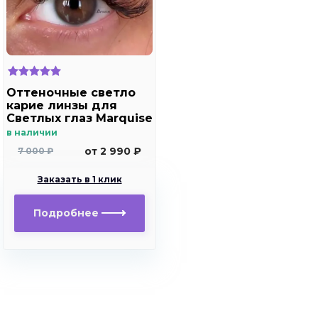
Оттеночные светло
карие линзы для
Светлых глаз Marquise
Solo brown без
в наличии
отверстия ( карие ) /
от 2 990 ₽
7 000 ₽
Плюсовые диоптрии
для дальнозоркости
Заказать в 1 клик
и близорукости
Подробнее