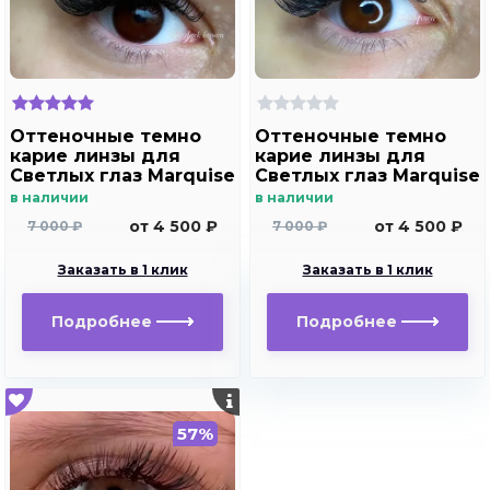
Оттеночные темно
Оттеночные темно
карие линзы для
карие линзы для
Светлых глаз Marquise
Светлых глаз Marquise
Solo Dark brown с
Solo brown с
в наличии
в наличии
отверстием (темно
отверстием (темно
от 4 500 ₽
от 4 500 ₽
7 000 ₽
7 000 ₽
карие ) /Плюсовые
карие ) /Плюсовые
диоптрии для
диоптрии для
Заказать в 1 клик
Заказать в 1 клик
дальнозоркости и
дальнозоркости и
близорукости
близорукости
Подробнее
Подробнее
57%