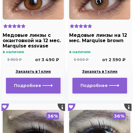
Медовые линзы c
Медовые линзы на 12
окантовкой на 12 мес.
мес. Marquise brown
Marquise essvase
brown
в наличии
в наличии
от 3 490 ₽
от 2 590 ₽
5 900 ₽
5 000 ₽
Заказать в 1 клик
Заказать в 1 клик
Подробнее
Подробнее
36%
36%