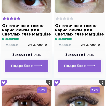
Оттеночные темно
Оттеночные темно
карие линзы для
карие линзы для
Светлых глаз Marquise
Светлых глаз Marquise
Solo Dark brown с
Solo brown с
в наличии
в наличии
отверстием (темно
отверстием (темно
от 4 500 ₽
от 4 500 ₽
7 000 ₽
7 000 ₽
карие ) /Плюсовые
карие ) /Плюсовые
диоптрии для
диоптрии для
Заказать в 1 клик
Заказать в 1 клик
дальнозоркости и
дальнозоркости и
близорукости
близорукости
Подробнее
Подробнее
57%
32%