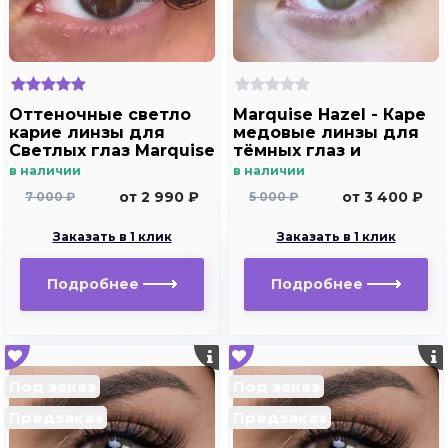
Оттеночные светло
Marquise Hazel - Каре
карие линзы для
медовые линзы для
Светлых глаз Marquise
тёмных глаз и
Solo brown без
светлых глаз
в наличии
в наличии
отверстия ( карие ) /
от 2 990 ₽
от 3 400 ₽
7 000 ₽
5 000 ₽
Плюсовые диоптрии
для дальнозоркости
Заказать в 1 клик
Заказать в 1 клик
и близорукости
Подробнее
Подробнее
Под заказ
Под заказ
Предзаказ
Предзаказ