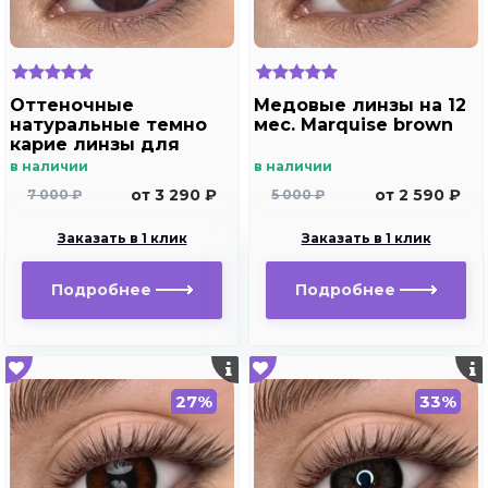
Оттеночные
Медовые линзы на 12
натуральные темно
мес. Marquise brown
карие линзы для
Светлых глаз Marquise
в наличии
в наличии
Solo Dark brown
от 3 290 ₽
от 2 590 ₽
7 000 ₽
5 000 ₽
(темно карие ) /
Плюсовые диоптрии
Заказать в 1 клик
Заказать в 1 клик
для дальнозоркости
и близорукости
Подробнее
Подробнее
27%
33%