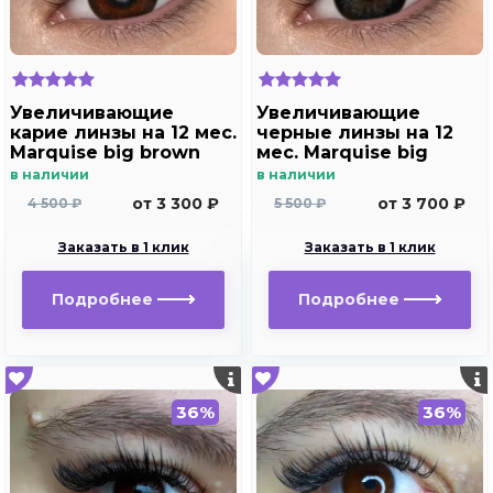
Увеличивающие
Увеличивающие
карие линзы на 12 мес.
черные линзы на 12
Marquise big brown
мес. Marquise big
black - gray
в наличии
в наличии
от 3 300 ₽
от 3 700 ₽
4 500 ₽
5 500 ₽
Заказать в 1 клик
Заказать в 1 клик
Подробнее
Подробнее
36%
36%