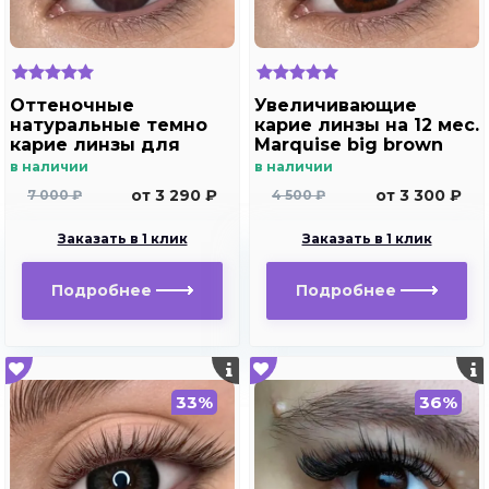
Оттеночные
Увеличивающие
натуральные темно
карие линзы на 12 мес.
карие линзы для
Marquise big brown
Светлых глаз Marquise
в наличии
в наличии
Solo Dark brown
от 3 290 ₽
от 3 300 ₽
7 000 ₽
4 500 ₽
(темно карие ) /
Плюсовые диоптрии
Заказать в 1 клик
Заказать в 1 клик
для дальнозоркости
и близорукости
Подробнее
Подробнее
33%
36%