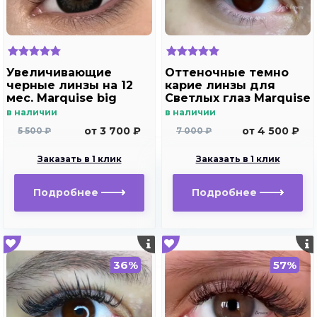
Увеличивающие
Оттеночные темно
черные линзы на 12
карие линзы для
мес. Marquise big
Светлых глаз Marquise
black - gray
Solo Dark brown с
в наличии
в наличии
отверстием (темно
от 3 700 ₽
от 4 500 ₽
5 500 ₽
7 000 ₽
карие ) /Плюсовые
диоптрии для
Заказать в 1 клик
Заказать в 1 клик
дальнозоркости и
близорукости
Подробнее
Подробнее
36%
57%