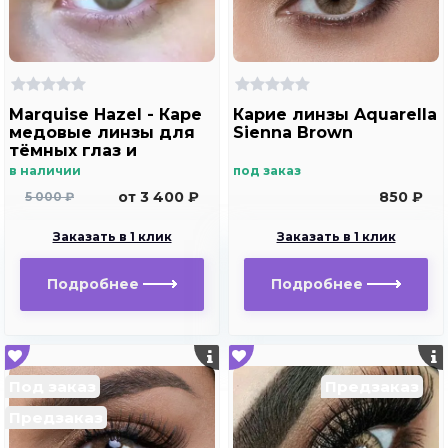
Marquise Hazel - Каре
Карие линзы Aquarella
медовые линзы для
Sienna Brown
тёмных глаз и
светлых глаз
в наличии
под заказ
от 3 400 ₽
850 ₽
5 000 ₽
Заказать в 1 клик
Заказать в 1 клик
Подробнее
Подробнее
Под заказ
Предзаказ
Предзаказ