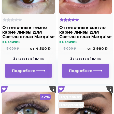
Оттеночные темно
Оттеночные светло
карие линзы для
карие линзы для
Светлых глаз Marquise
Светлых глаз Marquise
Solo brown с
Solo brown без
в наличии
в наличии
отверстием (темно
отверстия ( карие ) /
от 4 500 ₽
от 2 990 ₽
7 000 ₽
7 000 ₽
карие ) /Плюсовые
Плюсовые диоптрии
диоптрии для
для дальнозоркости
Заказать в 1 клик
Заказать в 1 клик
дальнозоркости и
и близорукости
близорукости
Подробнее
Подробнее
32%
Под заказ
Предзаказ