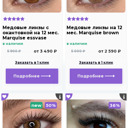
Медовые линзы c
Медовые линзы на 12
окантовкой на 12 мес.
мес. Marquise brown
Marquise essvase
brown
в наличии
в наличии
от 3 490 ₽
от 2 590 ₽
5 900 ₽
5 000 ₽
Заказать в 1 клик
Заказать в 1 клик
Подробнее
Подробнее
new
50%
36%