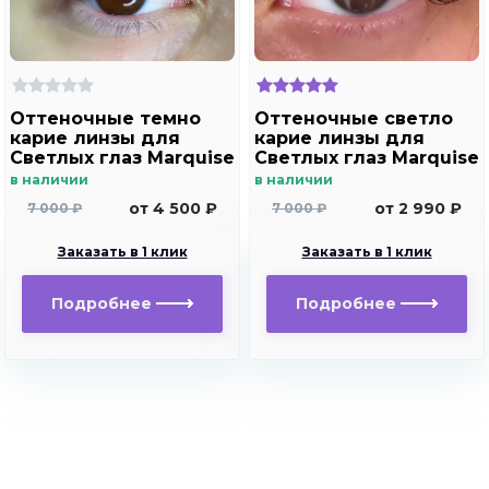
Оттеночные темно
Оттеночные светло
карие линзы для
карие линзы для
Светлых глаз Marquise
Светлых глаз Marquise
Solo brown с
Solo brown без
в наличии
в наличии
отверстием (темно
отверстия ( карие ) /
от 4 500 ₽
от 2 990 ₽
7 000 ₽
7 000 ₽
карие ) /Плюсовые
Плюсовые диоптрии
диоптрии для
для дальнозоркости
Заказать в 1 клик
Заказать в 1 клик
дальнозоркости и
и близорукости
близорукости
Подробнее
Подробнее