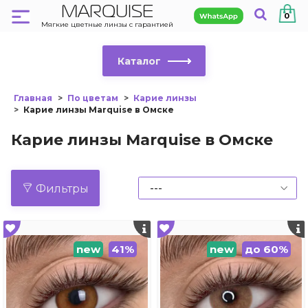
MARQUISE
0
Мягкие цветные линзы с гарантией
Каталог
Главная
По цветам
Карие линзы
Карие линзы Marquise в Омске
Карие линзы Marquise в Омске
Фильтры
new
41%
new
до 60%