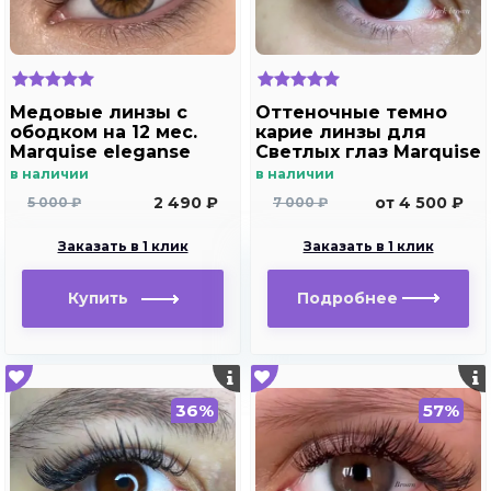
Медовые линзы с
Оттеночные темно
ободком на 12 мес.
карие линзы для
Marquise eleganse
Светлых глаз Marquise
brown
Solo Dark brown с
в наличии
в наличии
отверстием (темно
2 490 ₽
от 4 500 ₽
5 000 ₽
7 000 ₽
карие ) /Плюсовые
диоптрии для
Заказать в 1 клик
Заказать в 1 клик
дальнозоркости и
близорукости
Купить
Подробнее
36%
57%