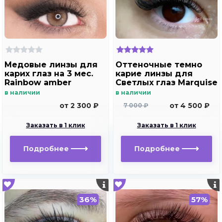
Медовые линзы для
Оттеночные темно
карих глаз на 3 мес.
карие линзы для
Rainbow amber
Светлых глаз Marquise
Solo Dark brown с
в наличии
в наличии
отверстием (темно
от 2 300 ₽
от 4 500 ₽
7 000 ₽
карие ) /Плюсовые
диоптрии для
Заказать в 1 клик
Заказать в 1 клик
дальнозоркости и
близорукости
Подробнее
Подробнее
36%
57%