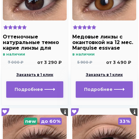
Оттеночные
Медовые линзы c
натуральные темно
окантовкой на 12 мес.
карие линзы для
Marquise essvase
Светлых глаз Marquise
brown
в наличии
в наличии
Solo Dark brown
от 3 290 ₽
от 3 490 ₽
7 000 ₽
5 900 ₽
(темно карие ) /
Плюсовые диоптрии
Заказать в 1 клик
Заказать в 1 клик
для дальнозоркости
и близорукости
Подробнее
Подробнее
new
до 60%
33%