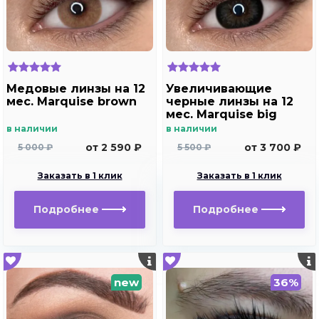
Медовые линзы на 12
Увеличивающие
мес. Marquise brown
черные линзы на 12
мес. Marquise big
black - gray
в наличии
в наличии
от 2 590 ₽
от 3 700 ₽
5 000 ₽
5 500 ₽
Заказать в 1 клик
Заказать в 1 клик
Подробнее
Подробнее
new
36%