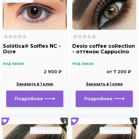
Solótica® Solflex NC -
Desio coffee collection
Ocre
- оттенок Cappucino
под заказ
под заказ
2 900 ₽
от 7 200 ₽
Заказать в 1 клик
Заказать в 1 клик
Подробнее
Подробнее
Предзаказ
Предзаказ