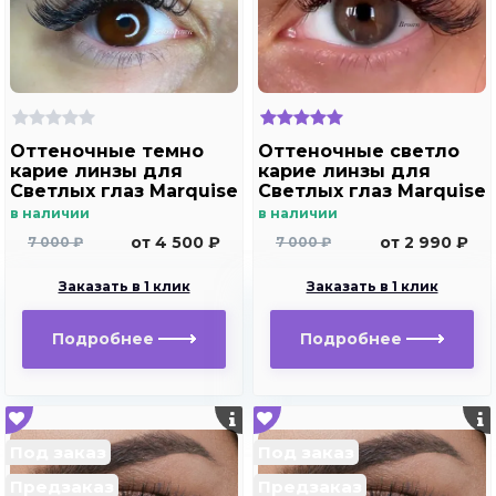
Оттеночные темно
Оттеночные светло
карие линзы для
карие линзы для
Светлых глаз Marquise
Светлых глаз Marquise
Solo brown с
Solo brown без
в наличии
в наличии
отверстием (темно
отверстия ( карие ) /
от 4 500 ₽
от 2 990 ₽
7 000 ₽
7 000 ₽
карие ) /Плюсовые
Плюсовые диоптрии
диоптрии для
для дальнозоркости
Заказать в 1 клик
Заказать в 1 клик
дальнозоркости и
и близорукости
близорукости
Подробнее
Подробнее
Под заказ
Под заказ
Предзаказ
Предзаказ